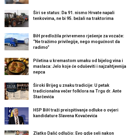
Širi se status: Da 91. nismo Hrvate napali
tenkovima, ne bi 95. bežali na traktorima
BiH predložila privremeno rješenje za vozače:
“Ne tražimo privilegije, nego mogućnost da
radimo”
Piletina u kremastom umaku od bijelog vina i
maslaca: Jelo koje će oduševiti i najzahtjevnija
nepca
Široki Brijeg u znaku tradicije: U petak
tradicionalna večer folklora na Trgu dr. Ante
Starčevića
HSP BiH traži preispitivanje odluke o ovjeri
kandidature Slavena Kovačevića
Zlatko Dalić odlučio: Evo gdje seli nakon