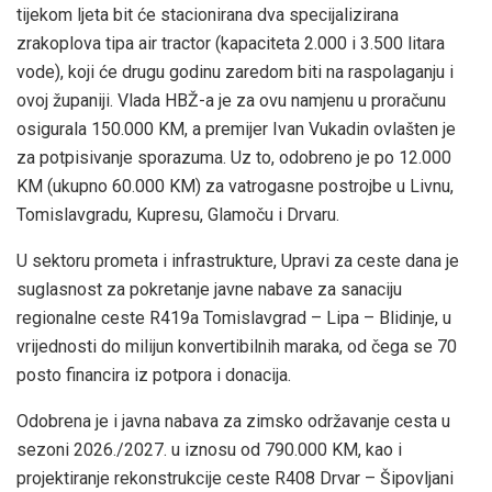
tijekom ljeta bit će stacionirana dva specijalizirana
zrakoplova tipa air tractor (kapaciteta 2.000 i 3.500 litara
vode), koji će drugu godinu zaredom biti na raspolaganju i
ovoj županiji. Vlada HBŽ-a je za ovu namjenu u proračunu
osigurala 150.000 KM, a premijer Ivan Vukadin ovlašten je
za potpisivanje sporazuma. Uz to, odobreno je po 12.000
KM (ukupno 60.000 KM) za vatrogasne postrojbe u Livnu,
Tomislavgradu, Kupresu, Glamoču i Drvaru.
U sektoru prometa i infrastrukture, Upravi za ceste dana je
suglasnost za pokretanje javne nabave za sanaciju
regionalne ceste R419a Tomislavgrad – Lipa – Blidinje, u
vrijednosti do milijun konvertibilnih maraka, od čega se 70
posto financira iz potpora i donacija.
Odobrena je i javna nabava za zimsko održavanje cesta u
sezoni 2026./2027. u iznosu od 790.000 KM, kao i
projektiranje rekonstrukcije ceste R408 Drvar – Šipovljani