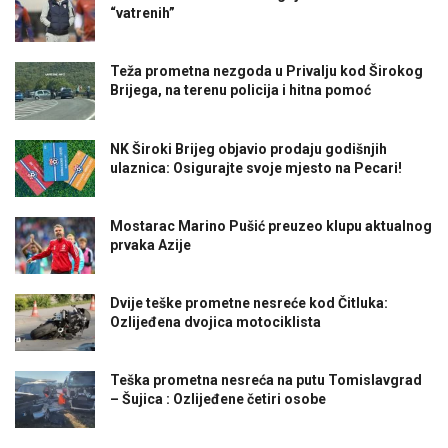
“vatrenih”
Teža prometna nezgoda u Privalju kod Širokog
Brijega, na terenu policija i hitna pomoć
NK Široki Brijeg objavio prodaju godišnjih
ulaznica: Osigurajte svoje mjesto na Pecari!
Mostarac Marino Pušić preuzeo klupu aktualnog
prvaka Azije
Dvije teške prometne nesreće kod Čitluka:
Ozlijeđena dvojica motociklista
Teška prometna nesreća na putu Tomislavgrad
– Šujica : Ozlijeđene četiri osobe