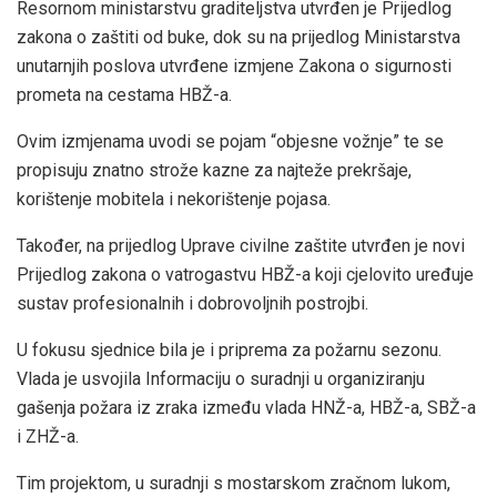
Resornom ministarstvu graditeljstva utvrđen je Prijedlog
zakona o zaštiti od buke, dok su na prijedlog Ministarstva
unutarnjih poslova utvrđene izmjene Zakona o sigurnosti
prometa na cestama HBŽ-a.
Ovim izmjenama uvodi se pojam “objesne vožnje” te se
propisuju znatno strože kazne za najteže prekršaje,
korištenje mobitela i nekorištenje pojasa.
Također, na prijedlog Uprave civilne zaštite utvrđen je novi
Prijedlog zakona o vatrogastvu HBŽ-a koji cjelovito uređuje
sustav profesionalnih i dobrovoljnih postrojbi.
U fokusu sjednice bila je i priprema za požarnu sezonu.
Vlada je usvojila Informaciju o suradnji u organiziranju
gašenja požara iz zraka između vlada HNŽ-a, HBŽ-a, SBŽ-a
i ZHŽ-a.
Tim projektom, u suradnji s mostarskom zračnom lukom,