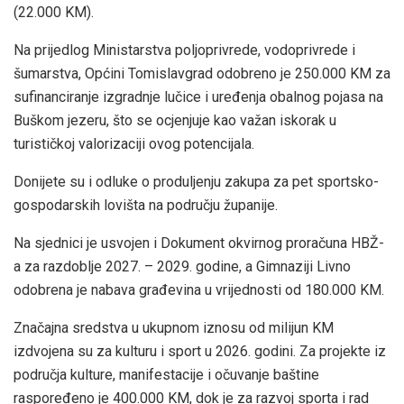
(22.000 KM).
Na prijedlog Ministarstva poljoprivrede, vodoprivrede i
šumarstva, Općini Tomislavgrad odobreno je 250.000 KM za
sufinanciranje izgradnje lučice i uređenja obalnog pojasa na
Buškom jezeru, što se ocjenjuje kao važan iskorak u
turističkoj valorizaciji ovog potencijala.
Donijete su i odluke o produljenju zakupa za pet sportsko-
gospodarskih lovišta na području županije.
Na sjednici je usvojen i Dokument okvirnog proračuna HBŽ-
a za razdoblje 2027. – 2029. godine, a Gimnaziji Livno
odobrena je nabava građevina u vrijednosti od 180.000 KM.
Značajna sredstva u ukupnom iznosu od milijun KM
izdvojena su za kulturu i sport u 2026. godini. Za projekte iz
područja kulture, manifestacije i očuvanje baštine
raspoređeno je 400.000 KM, dok je za razvoj sporta i rad