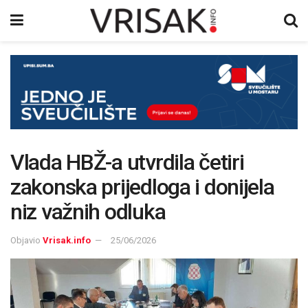
Vlada HBŽ-a utvrdila četiri
zakonska prijedloga i donijela
niz važnih odluka
Objavio
Vrisak.info
25/06/2026