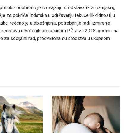
e politike odobreno je izdvajanje sredstava iz županijskog
je za pokriće izdataka u održavanju tekuće likvidnosti u
a, rečeno je u objašnjenju, potreban je radi izmirenja
redstava utvrđenih proračunom PŽ-a za 2018. godinu, na
ntre za socijalni rad, predviđena su sredstva u ukupnom