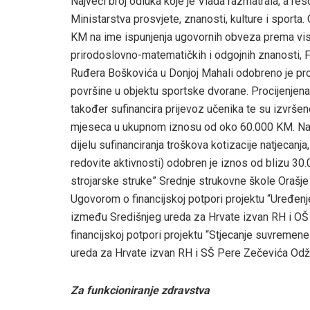
Najveći broj odluka koje je Vlada razmatrala, a reso
Ministarstva prosvjete, znanosti, kulture i sport
KM na ime ispunjenja ugovornih obveza prema vi
prirodoslovno-matematičkih i odgojnih znanosti, 
Ruđera Boškovića u Donjoj Mahali odobreno je pr
površine u objektu sportske dvorane. Procijenjen
također sufinancira prijevoz učenika te su izvrš
mjeseca u ukupnom iznosu od oko 60.000 KM. Na im
dijelu sufinanciranja troškova kotizacije natjecanja
redovite aktivnosti) odobren je iznos od blizu 30
strojarske struke” Srednje strukovne škole Orašje
Ugovorom o financijskoj potpori projektu “Uređenj
između Središnjeg ureda za Hrvate izvan RH i OŠ
financijskoj potpori projektu “Stjecanje suvreme
ureda za Hrvate izvan RH i SŠ Pere Zečevića Odž
Za funkcioniranje zdravstva