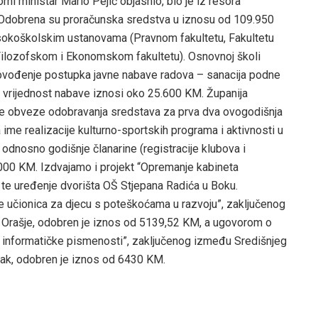
rni ministar Mario Pejić objasnio, bio je iz resora
a. Odobrena su proračunska sredstva u iznosu od 109.950
sokoškolskim ustanovama (Pravnom fakultetu, Fakultetu
Filozofskom i Ekonomskom fakultetu). Osnovnoj školi
ovođenje postupka javne nabave radova – sanacija podne
a vrijednost nabave iznosi oko 25.600 KM. Županija
ene obveze odobravanja sredstava za prva dva ovogodišnja
e realizacije kulturno-sportskih programa i aktivnosti u
, odnosno godišnje članarine (registracije klubova i
.000 KM. Izdvajamo i projekt “Opremanje kabineta
 te uređenje dvorišta OŠ Stjepana Radića u Boku.
e učionica za djecu s poteškoćama u razvoju”, zaključenog
 Orašje, odobren je iznos od 5139,52 KM, a ugovorom o
ne informatičke pismenosti”, zaključenog između Središnjeg
ak, odobren je iznos od 6430 KM.