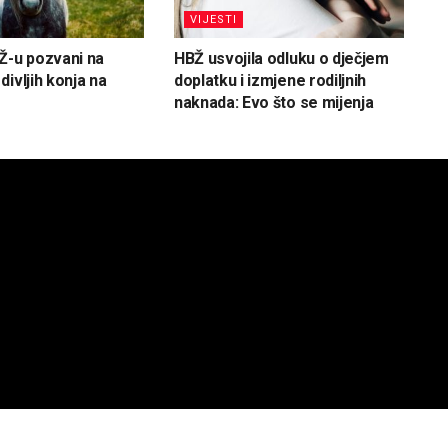
VIJESTI
Ž-u pozvani na
HBŽ usvojila odluku o dječjem
ivljih konja na
doplatku i izmjene rodiljnih
naknada: Evo što se mijenja