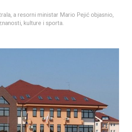
rala, a resorni ministar Mario Pejić objasnio,
znanosti, kulture i sporta.