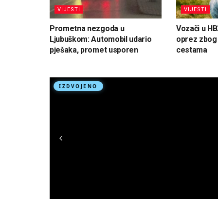
VIJESTI
VIJESTI
Prometna nezgoda u
Vozači u HB
Ljubuškom: Automobil udario
oprez zbog d
pješaka, promet usporen
cestama