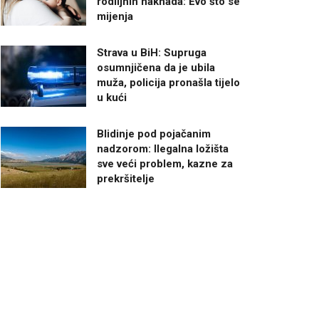
rodiljnih naknada: Evo što se
mijenja
Strava u BiH: Supruga
osumnjičena da je ubila
muža, policija pronašla tijelo
u kući
Blidinje pod pojačanim
nadzorom: Ilegalna ložišta
sve veći problem, kazne za
prekršitelje