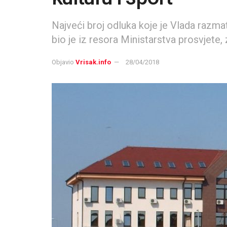
Najveći broj odluka koje je Vlada razmat
bio je iz resora Ministarstva prosvjete, 
Objavio
Vrisak.info
28/04/2018