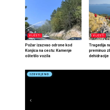
VIJESTI
VIJESTI
Požar izazvao odrone kod
Tragedija n
Konjica na cestu: Kamenje
preminuo zb
oštetilo vozila
dehidracije