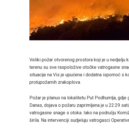
Veliki požar otvorenog prostora koji je u nedjelju 
terenu su sve raspoložive otočke vatrogasne sna
situacije na Vis je upućena i dodatna ispomoć s k
protupožarnih zrakoplova.
Požar je planuo na lokalitetu Put Podhumlja, gdje
Danas, dojava o požaru zaprimljena je u 22:29 sat
vatrogasne snage s otoka. Iako na području Komiže 
širila. Na intervenciji sudjeluju vatrogasci Oper