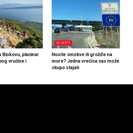
VIJESTI
a Biokovu, planinar
Nosite smokve ili grožđe na
og vrućine i
more? Jedna vrećica vas može
skupo stajati