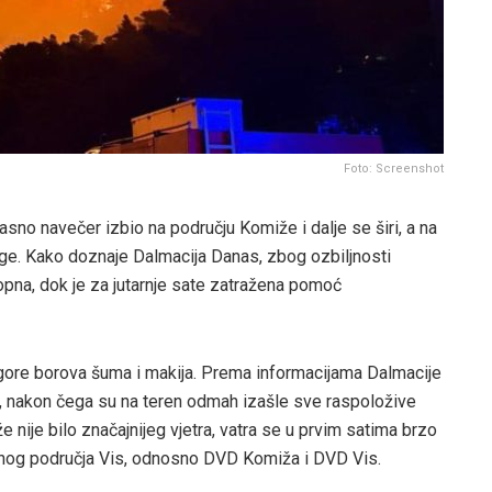
Foto: Screenshot
kasno navečer izbio na području Komiže i dalje se širi, a na
ge. Kako doznaje Dalmacija Danas, zbog ozbiljnosti
opna, dok je za jutarnje sate zatražena pomoć
 gore borova šuma i makija. Prema informacijama Dalmacije
i, nakon čega su na teren odmah izašle sve raspoložive
nije bilo značajnijeg vjetra, vatra se u prvim satima brzo
ativnog područja Vis, odnosno DVD Komiža i DVD Vis.