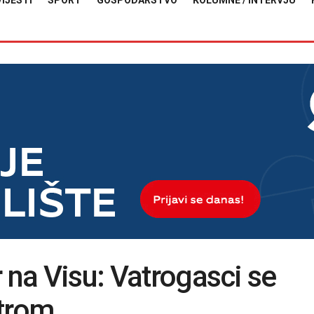
VIJESTI
SPORT
GOSPODARSTVO
KOLUMNE / INTERVJU
 na Visu: Vatrogasci se
atrom