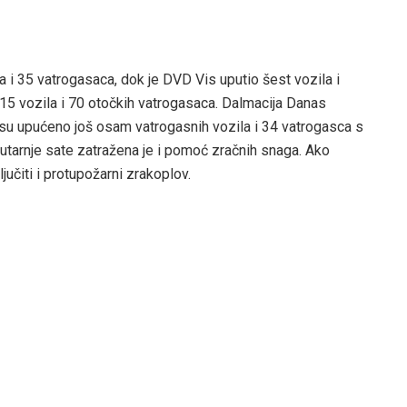
 i 35 vatrogasaca, dok je DVD Vis uputio šest vozila i
15 vozila i 70 otočkih vatrogasaca. Dalmacija Danas
isu upućeno još osam vatrogasnih vozila i 34 vatrogasca s
 jutarnje sate zatražena je i pomoć zračnih snaga. Ako
jučiti i protupožarni zrakoplov.