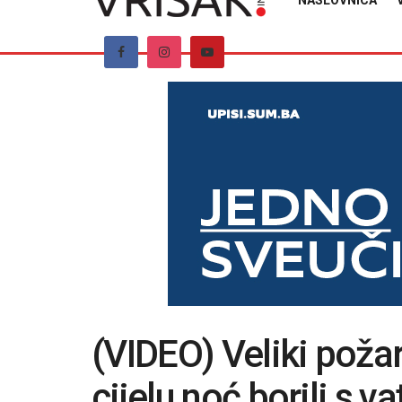
NASLOVNICA
(VIDEO) Veliki požar
cijelu noć borili s v