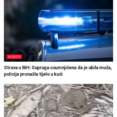
VIJESTI
Strava u BiH: Supruga osumnjičena da je ubila muža,
policija pronašla tijelo u kući