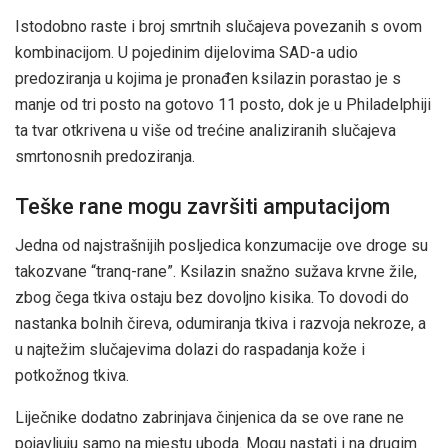
Istodobno raste i broj smrtnih slučajeva povezanih s ovom
kombinacijom. U pojedinim dijelovima SAD-a udio
predoziranja u kojima je pronađen ksilazin porastao je s
manje od tri posto na gotovo 11 posto, dok je u Philadelphiji
ta tvar otkrivena u više od trećine analiziranih slučajeva
smrtonosnih predoziranja.
Teške rane mogu završiti amputacijom
Jedna od najstrašnijih posljedica konzumacije ove droge su
takozvane “tranq-rane”. Ksilazin snažno sužava krvne žile,
zbog čega tkiva ostaju bez dovoljno kisika. To dovodi do
nastanka bolnih čireva, odumiranja tkiva i razvoja nekroze, a
u najtežim slučajevima dolazi do raspadanja kože i
potkožnog tkiva.
Liječnike dodatno zabrinjava činjenica da se ove rane ne
pojavljuju samo na mjestu uboda. Mogu nastati i na drugim