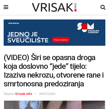
(VIDEO) Širi se opasna droga
koja doslovno “jede” tijelo:
Izaziva nekrozu, otvorene rane i
smrtonosna predoziranja
Objavio
Vrisak.info
09/07/2026