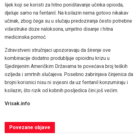
lijek koji se koristi za hitno poništavanje učinka opioida,
djeluje samo na fentanil. Na ksilazin nema gotovo nikakav
učinak, zbog čega su u slučaju predoziranja često potrebne
višestruke doze naloksona, umjetno disanje i hitna
medicinska pomoć.
Zdravstveni stručnjaci upozoravaju da širenje ove
kombinacije dodatno produbljuje opioidnu krizu u
Sjedinjenim Američkim Državama te povećava broj teških
ozljeda i smrtnih slučajeva. Posebno zabrinjava činjenica da
brojni korisnici nisu ni svjesni da uz fentanil konzumiraju i
ksilazin, što rizik od kobnih posljedica čini još većim.
Vrisak.info
Povezane
objave