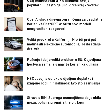
Ovaj jednostavan trik s limunom sve je
popularniji: Zašto ga ljudi drže kraj kreveta?
OpenAI ukida dnevna ograničenja za besplatne
korisnike ChatGPT-a: Stižu novi modeli i
neograničeni razgovori
Veliki preokret u Kaliforniji: Hibridi prvi put
nadmašili električne automobile, Tesla i dalje
drži vrh
Pušenje i dalje veliki problem u EU: Objavljena
ljestvica zemalja s najviše korisnika duhana
HBŽ usvojila odluku o dječjem doplatku i
izmjene rodiljnih naknada: Evo što se mijenja
Strava u BiH: Supruga osumnjičena da je ubila
muža, policija pronašla tijelo u kući