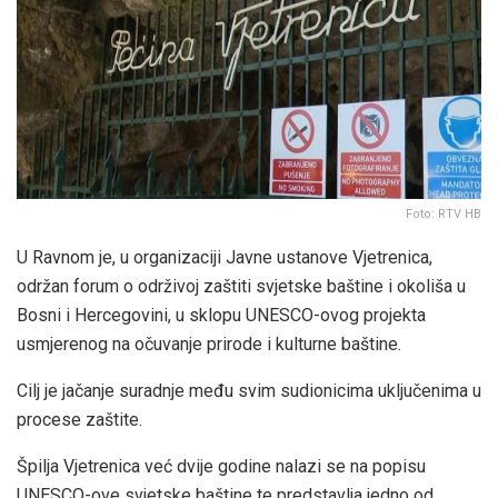
Foto: RTV HB
U Ravnom je, u organizaciji Javne ustanove Vjetrenica,
održan forum o održivoj zaštiti svjetske baštine i okoliša u
Bosni i Hercegovini, u sklopu UNESCO-ovog projekta
usmjerenog na očuvanje prirode i kulturne baštine.
Cilj je jačanje suradnje među svim sudionicima uključenima u
procese zaštite.
Špilja Vjetrenica već dvije godine nalazi se na popisu
UNESCO-ove svjetske baštine te predstavlja jedno od