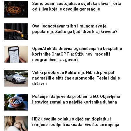
Samo osam sastojaka, a svjetska slava: Torta
od šljiva koja je osvojila generacije
Ovaj jednostavan trik s limunom sve je
popularniji: Zašto ga ljudi drže kraj kreveta?
OpenAI ukida dnevna ograničenja za besplatne
korisnike ChatGPT-a: Stižu novi modeli i
neograničeni razgovori
Veliki preokret u Kaliforniji: Hibridi prvi put
nadmašili električne automobile, Tesla i dalje
drži vrh
Pušenje i dalje veliki problem u EU: Objavljena
ljestvica zemalja s najviše korisnika duhana
HBŽ usvojila odluku o dječjem doplatku i
izmjene rodiljnih naknada: Evo što se mijenja