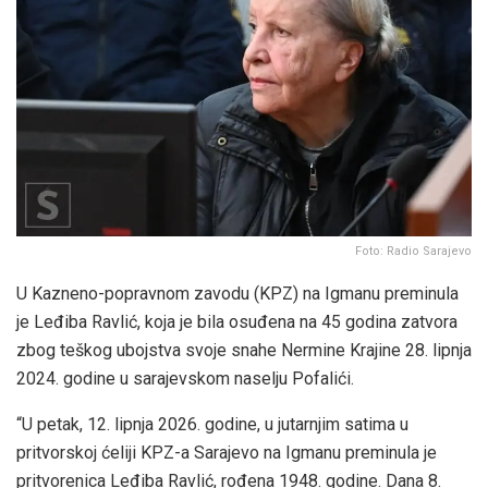
Foto: Radio Sarajevo
U Kazneno-popravnom zavodu (KPZ) na Igmanu preminula
je Leđiba Ravlić, koja je bila osuđena na 45 godina zatvora
zbog teškog ubojstva svoje snahe Nermine Krajine 28. lipnja
2024. godine u sarajevskom naselju Pofalići.
“U petak, 12. lipnja 2026. godine, u jutarnjim satima u
pritvorskoj ćeliji KPZ-a Sarajevo na Igmanu preminula je
pritvorenica Leđiba Ravlić, rođena 1948. godine. Dana 8.