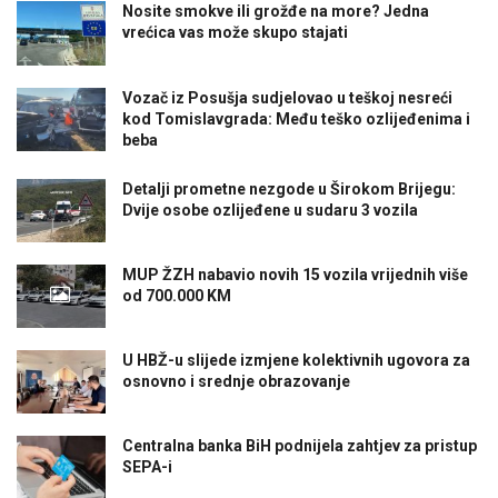
Nosite smokve ili grožđe na more? Jedna
vrećica vas može skupo stajati
Vozač iz Posušja sudjelovao u teškoj nesreći
kod Tomislavgrada: Među teško ozlijeđenima i
beba
Detalji prometne nezgode u Širokom Brijegu:
Dvije osobe ozlijeđene u sudaru 3 vozila
MUP ŽZH nabavio novih 15 vozila vrijednih više
od 700.000 KM
U HBŽ-u slijede izmjene kolektivnih ugovora za
osnovno i srednje obrazovanje
Centralna banka BiH podnijela zahtjev za pristup
SEPA-i