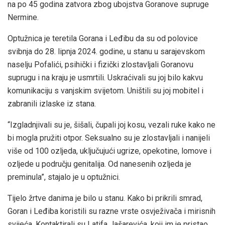
na po 45 godina zatvora zbog ubojstva Goranove supruge
Nermine.
Optužnica je teretila Gorana i Leđibu da su od polovice
svibnja do 28. lipnja 2024. godine, u stanu u sarajevskom
naselju Pofalići, psihički i fizički zlostavljali Goranovu
suprugu i na kraju je usmrtili. Uskraćivali su joj bilo kakvu
komunikaciju s vanjskim svijetom. Uništili su joj mobitel i
zabranili izlaske iz stana.
“Izgladnjivali su je, šišali, čupali joj kosu, vezali ruke kako ne
bi mogla pružiti otpor. Seksualno su je zlostavljali i nanijeli
više od 100 ozljeda, uključujući ugrize, opekotine, lomove i
ozljede u području genitalija. Od nanesenih ozljeda je
preminula”, stajalo je u optužnici.
Tijelo žrtve danima je bilo u stanu. Kako bi prikrili smrad,
Goran i Leđiba koristili su razne vrste osvježivača i mirisnih
svijeća. Kontaktirali su Latifa Jašarevića, koji im je pristao