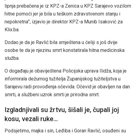
lipnja prebačena je iz KPZ-a Zenica u KPZ Sarajevo vozilom
hitne pomoći jer je bila u teškom zdravstvenom stanju i
nepokretna”, izjavio je direktor KPZ-a Munib Isaković za
Klix.ba.
Dodao je da je Ravlić bila smještena u ćeliji s još dvije
osobe te da je njezinu smrt konstatirala hitna medicinska
služba.
O događaju je obaviještena Policijska uprava Ilidža, koja je
informirala dežurnog tužitelja Županijskog tužiteljstva u
Sarajevu radi provođenja očevida. Očevid je obavljen na dan
smrti, a službeni uzrok smrti je prirodna smrt.
Izgladnjivali su žrtvu, šišali je, čupali joj
kosu, vezali ruke…
Podsjetimo, majka i sin, Leđiba i Goran Ravlić, osuđeni su