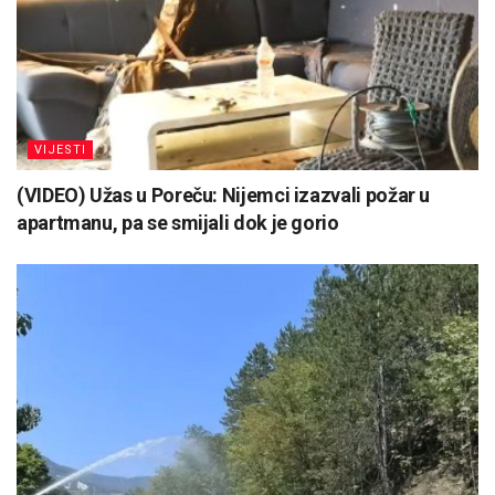
VIJESTI
(VIDEO) Užas u Poreču: Nijemci izazvali požar u
apartmanu, pa se smijali dok je gorio