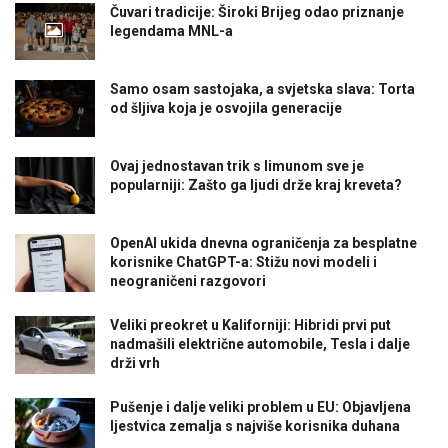
Čuvari tradicije: Široki Brijeg odao priznanje
legendama MNL-a
Samo osam sastojaka, a svjetska slava: Torta
od šljiva koja je osvojila generacije
Ovaj jednostavan trik s limunom sve je
popularniji: Zašto ga ljudi drže kraj kreveta?
OpenAI ukida dnevna ograničenja za besplatne
korisnike ChatGPT-a: Stižu novi modeli i
neograničeni razgovori
Veliki preokret u Kaliforniji: Hibridi prvi put
nadmašili električne automobile, Tesla i dalje
drži vrh
Pušenje i dalje veliki problem u EU: Objavljena
ljestvica zemalja s najviše korisnika duhana