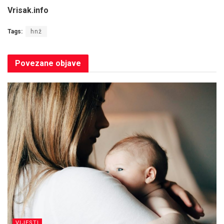
Vrisak.info
Tags:
hnž
Povezane
objave
VIJESTI