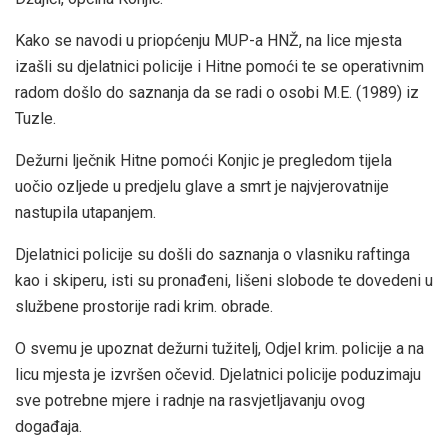
Kako se navodi u priopćenju MUP-a HNŽ, na lice mjesta
izašli su djelatnici policije i Hitne pomoći te se operativnim
radom došlo do saznanja da se radi o osobi M.E. (1989) iz
Tuzle.
Dežurni lječnik Hitne pomoći Konjic je pregledom tijela
uočio ozljede u predjelu glave a smrt je najvjerovatnije
nastupila utapanjem.
Djelatnici policije su došli do saznanja o vlasniku raftinga
kao i skiperu, isti su pronađeni, lišeni slobode te dovedeni u
službene prostorije radi krim. obrade.
O svemu je upoznat dežurni tužitelj, Odjel krim. policije a na
licu mjesta je izvršen očevid. Djelatnici policije poduzimaju
sve potrebne mjere i radnje na rasvjetljavanju ovog
događaja.