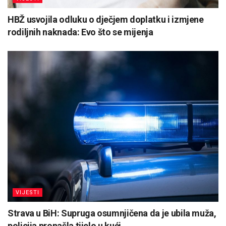
HBŽ usvojila odluku o dječjem doplatku i izmjene
rodiljnih naknada: Evo što se mijenja
VIJESTI
Strava u BiH: Supruga osumnjičena da je ubila muža,
policija pronašla tijelo u kući