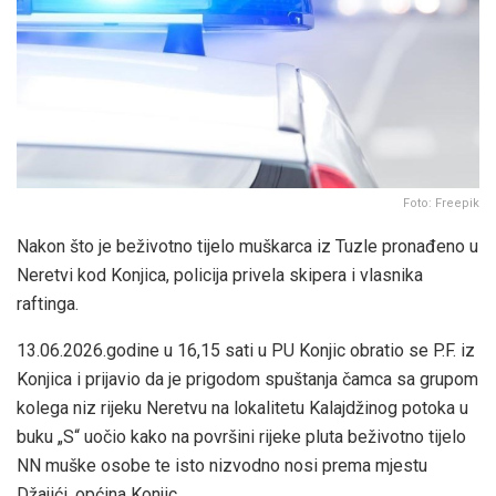
Foto: Freepik
Nakon što je beživotno tijelo muškarca iz Tuzle pronađeno u
Neretvi kod Konjica, policija privela skipera i vlasnika
raftinga.
13.06.2026.godine u 16,15 sati u PU Konjic obratio se P.F. iz
Konjica i prijavio da je prigodom spuštanja čamca sa grupom
kolega niz rijeku Neretvu na lokalitetu Kalajdžinog potoka u
buku „S“ uočio kako na površini rijeke pluta beživotno tijelo
NN muške osobe te isto nizvodno nosi prema mjestu
Džajići, općina Konjic.