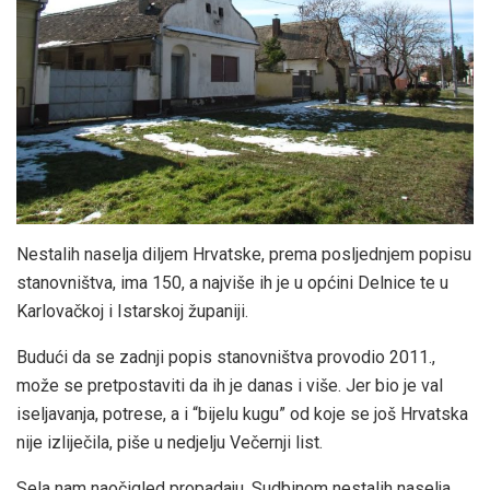
Nestalih naselja diljem Hrvatske, prema posljednjem popisu
stanovništva, ima 150, a najviše ih je u općini Delnice te u
Karlovačkoj i Istarskoj županiji.
Budući da se zadnji popis stanovništva provodio 2011.,
može se pretpostaviti da ih je danas i više. Jer bio je val
iseljavanja, potrese, a i “bijelu kugu” od koje se još Hrvatska
nije izliječila, piše u nedjelju Večernji list.
Sela nam naočigled propadaju. Sudbinom nestalih naselja