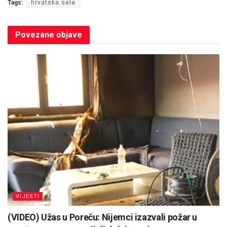
Tags:
hrvatska sela
Povezane
objave
VIJESTI
(VIDEO) Užas u Poreču: Nijemci izazvali požar u