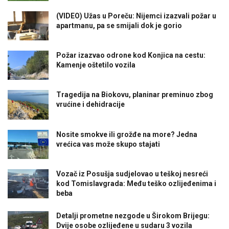
(VIDEO) Užas u Poreču: Nijemci izazvali požar u
apartmanu, pa se smijali dok je gorio
Požar izazvao odrone kod Konjica na cestu:
Kamenje oštetilo vozila
Tragedija na Biokovu, planinar preminuo zbog
vrućine i dehidracije
Nosite smokve ili grožđe na more? Jedna
vrećica vas može skupo stajati
Vozač iz Posušja sudjelovao u teškoj nesreći
kod Tomislavgrada: Među teško ozlijeđenima i
beba
Detalji prometne nezgode u Širokom Brijegu:
Dvije osobe ozlijeđene u sudaru 3 vozila