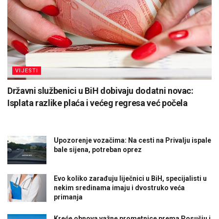
VIJESTI
Državni službenici u BiH dobivaju dodatni novac:
Isplata razlike plaća i većeg regresa već počela
Upozorenje vozačima: Na cesti na Privalju ispale
bale sijena, potreban oprez
Evo koliko zarađuju liječnici u BiH, specijalisti u
nekim sredinama imaju i dvostruko veća
primanja
Kreće obnova važne prometnice prema Posušju i