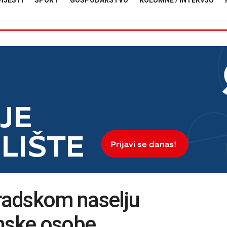
VIJESTI
SPORT
GOSPODARSTVO
KOLUMNE / INTERVJU
radskom naselju
enske osobe