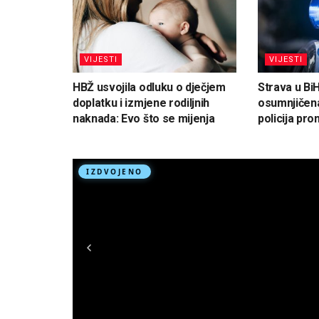
VIJESTI
VIJESTI
HBŽ usvojila odluku o dječjem
Strava u Bi
doplatku i izmjene rodiljnih
osumnjičena
naknada: Evo što se mijenja
policija pron