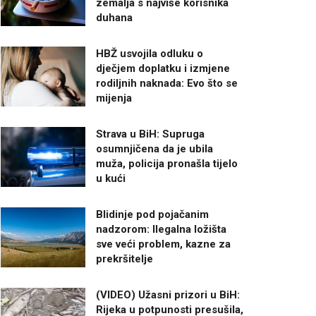
zemalja s najviše korisnika
duhana
HBŽ usvojila odluku o
dječjem doplatku i izmjene
rodiljnih naknada: Evo što se
mijenja
Strava u BiH: Supruga
osumnjičena da je ubila
muža, policija pronašla tijelo
u kući
Blidinje pod pojačanim
nadzorom: Ilegalna ložišta
sve veći problem, kazne za
prekršitelje
(VIDEO) Užasni prizori u BiH:
Rijeka u potpunosti presušila,