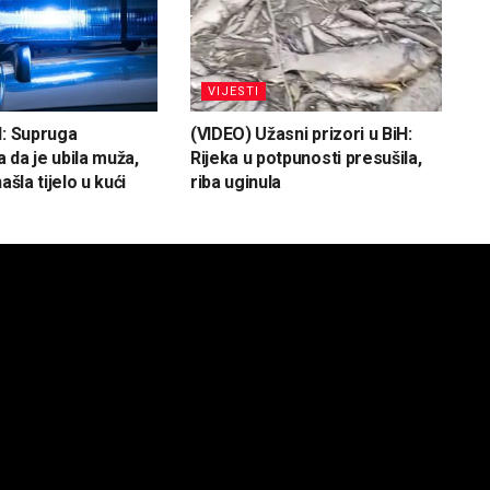
VIJESTI
H: Supruga
(VIDEO) Užasni prizori u BiH:
 da je ubila muža,
Rijeka u potpunosti presušila,
ašla tijelo u kući
riba uginula