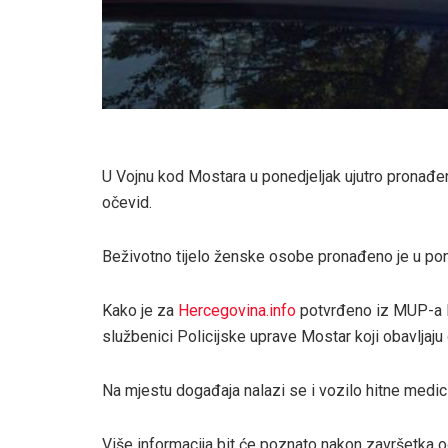
U Vojnu kod Mostara u ponedjeljak ujutro pronađeno
očevid.
Beživotno tijelo ženske osobe pronađeno je u pone
Kako je za
Hercegovina.info
potvrđeno iz MUP-a H
službenici Policijske uprave Mostar koji obavljaju
Na mjestu događaja nalazi se i vozilo hitne medi
Više informacija bit će poznato nakon završetka o