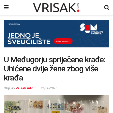
U Međugorju spriječene krađe:
Uhićene dvije žene zbog više
krađa
Objavio
Vrisak.info
12/06/2026