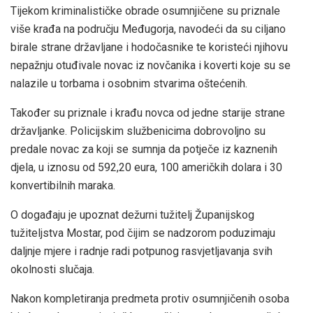
Tijekom kriminalističke obrade osumnjičene su priznale
više krađa na području Međugorja, navodeći da su ciljano
birale strane državljane i hodočasnike te koristeći njihovu
nepažnju otuđivale novac iz novčanika i koverti koje su se
nalazile u torbama i osobnim stvarima oštećenih.
Također su priznale i krađu novca od jedne starije strane
državljanke. Policijskim službenicima dobrovoljno su
predale novac za koji se sumnja da potječe iz kaznenih
djela, u iznosu od 592,20 eura, 100 američkih dolara i 30
konvertibilnih maraka.
O događaju je upoznat dežurni tužitelj Županijskog
tužiteljstva Mostar, pod čijim se nadzorom poduzimaju
daljnje mjere i radnje radi potpunog rasvjetljavanja svih
okolnosti slučaja.
Nakon kompletiranja predmeta protiv osumnjičenih osoba