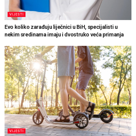
VIJESTI
Evo koliko zarađuju liječnici u BiH, specijalisti u
nekim sredinama imaju i dvostruko veća primanja
VIJESTI