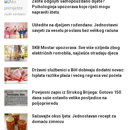
Želite odgojiti samopouzdano dijete?
Psihologinja upozorava koje riječi mogu
napraviti štetu
Uštedite na dječjem rođendanu: Jednostavni
savjeti za veselu proslavu bez velikog računa
SKB Mostar upozorava: Sve više ozljeda zbog
električnih romobila, najčešće stradaju djeca
Državni službenici u BiH dobivaju dodatni novac:
Isplata razlike plaća i većeg regresa već počela
Povijesni zapis iz Širokog Brijega: Gotovo 150
dana suše ostavilo velike posljedice na
poljoprivredu
Sačuvajte okus ljeta: Jednostavan recept za
domaću zimnicu