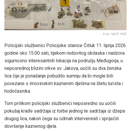
Foto: MUP HNŽ
Policijski službenici Policijske stanice Čitluk 11. lipnja 2026.
godine oko 15:00 sati, tijekom redovitog obilaska i nadzora
sigurnosno interesantnih lokacija na području Međugorja, u
neposrednoj blizini crkve sv. Jakova, uočili su dva ženska
lica čije je ponašanje pobudilo sumnju da bi mogle biti
povezane s imovinskim kaznenim djelima na štetu turista i
hodočasnika.
Tom prilikom policijski službenici neposredno su uočili
pokušaj krađe sadržaja iz torbe jednog te sadržaja iz džepa
drugog lica, nakon čega su odmah intervenirali i spriječili
dovršenje kaznenog djela.