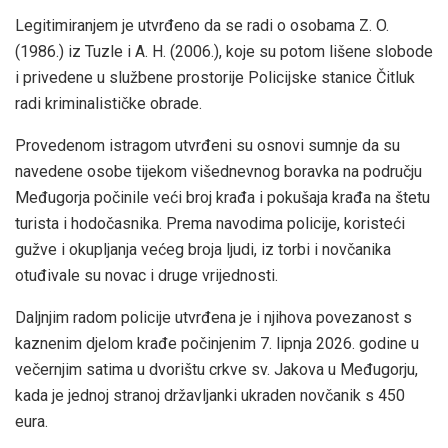
Legitimiranjem je utvrđeno da se radi o osobama Z. O.
(1986.) iz Tuzle i A. H. (2006.), koje su potom lišene slobode
i privedene u službene prostorije Policijske stanice Čitluk
radi kriminalističke obrade.
Provedenom istragom utvrđeni su osnovi sumnje da su
navedene osobe tijekom višednevnog boravka na području
Međugorja počinile veći broj krađa i pokušaja krađa na štetu
turista i hodočasnika. Prema navodima policije, koristeći
gužve i okupljanja većeg broja ljudi, iz torbi i novčanika
otuđivale su novac i druge vrijednosti.
Daljnjim radom policije utvrđena je i njihova povezanost s
kaznenim djelom krađe počinjenim 7. lipnja 2026. godine u
večernjim satima u dvorištu crkve sv. Jakova u Međugorju,
kada je jednoj stranoj državljanki ukraden novčanik s 450
eura.