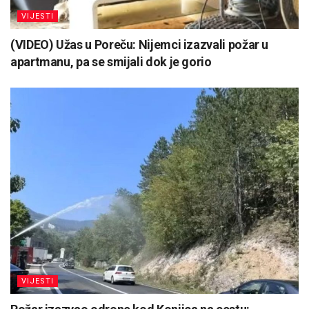
VIJESTI
(VIDEO) Užas u Poreču: Nijemci izazvali požar u
apartmanu, pa se smijali dok je gorio
VIJESTI