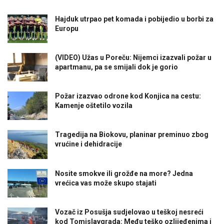
Hajduk utrpao pet komada i pobijedio u borbi za
Europu
(VIDEO) Užas u Poreču: Nijemci izazvali požar u
apartmanu, pa se smijali dok je gorio
Požar izazvao odrone kod Konjica na cestu:
Kamenje oštetilo vozila
Tragedija na Biokovu, planinar preminuo zbog
vrućine i dehidracije
Nosite smokve ili grožđe na more? Jedna
vrećica vas može skupo stajati
Vozač iz Posušja sudjelovao u teškoj nesreći
kod Tomislavgrada: Među teško ozlijeđenima i