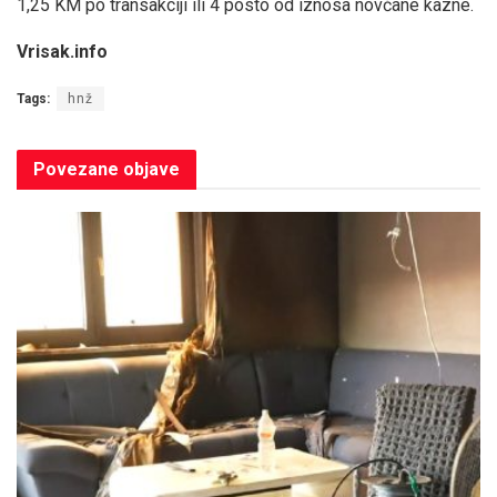
1,25 KM po transakciji ili 4 posto od iznosa novčane kazne.
Vrisak.info
Tags:
hnž
Povezane
objave