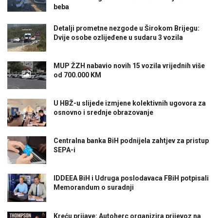
beba
Detalji prometne nezgode u Širokom Brijegu:
Dvije osobe ozlijeđene u sudaru 3 vozila
MUP ŽZH nabavio novih 15 vozila vrijednih više
od 700.000 KM
U HBŽ-u slijede izmjene kolektivnih ugovora za
osnovno i srednje obrazovanje
Centralna banka BiH podnijela zahtjev za pristup
SEPA-i
IDDEEA BiH i Udruga poslodavaca FBiH potpisali
Memorandum o suradnji
Kreću prijave: Autoherc organizira prijevoz na