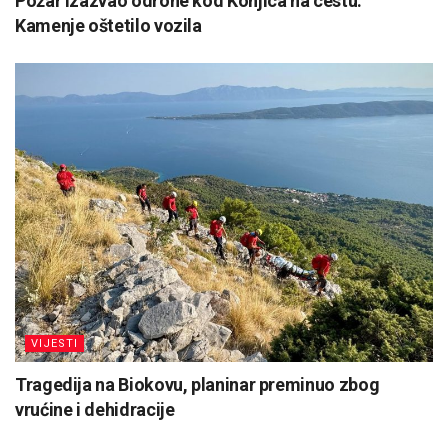
Požar izazvao odrone kod Konjica na cestu:
Kamenje oštetilo vozila
VIJESTI
Tragedija na Biokovu, planinar preminuo zbog
vrućine i dehidracije