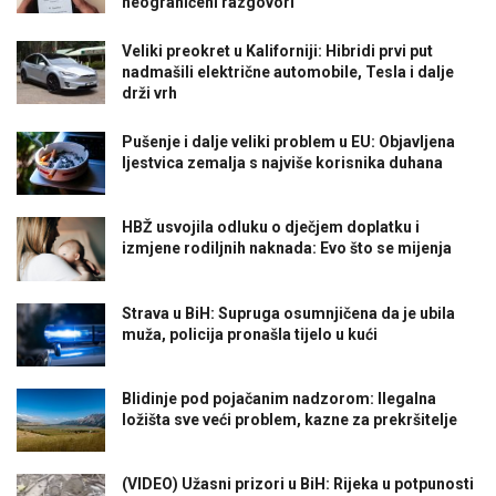
neograničeni razgovori
Veliki preokret u Kaliforniji: Hibridi prvi put
nadmašili električne automobile, Tesla i dalje
drži vrh
Pušenje i dalje veliki problem u EU: Objavljena
ljestvica zemalja s najviše korisnika duhana
HBŽ usvojila odluku o dječjem doplatku i
izmjene rodiljnih naknada: Evo što se mijenja
Strava u BiH: Supruga osumnjičena da je ubila
muža, policija pronašla tijelo u kući
Blidinje pod pojačanim nadzorom: Ilegalna
ložišta sve veći problem, kazne za prekršitelje
(VIDEO) Užasni prizori u BiH: Rijeka u potpunosti