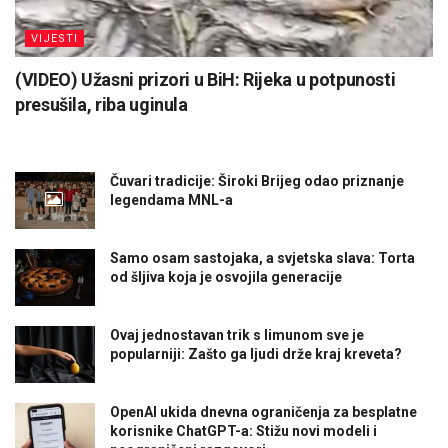
VIJESTI
(VIDEO) Užasni prizori u BiH: Rijeka u potpunosti
presušila, riba uginula
Čuvari tradicije: Široki Brijeg odao priznanje
legendama MNL-a
Samo osam sastojaka, a svjetska slava: Torta
od šljiva koja je osvojila generacije
Ovaj jednostavan trik s limunom sve je
popularniji: Zašto ga ljudi drže kraj kreveta?
OpenAI ukida dnevna ograničenja za besplatne
korisnike ChatGPT-a: Stižu novi modeli i