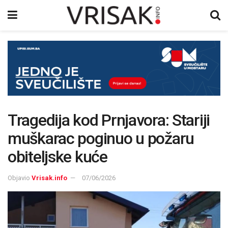
Tragedija kod Prnjavora: Stariji
muškarac poginuo u požaru
obiteljske kuće
Objavio
Vrisak.info
07/06/2026