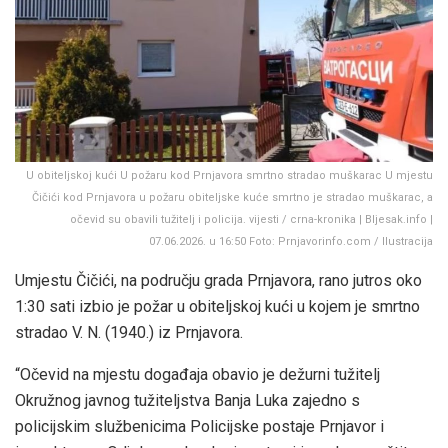
U obiteljskoj kući U požaru kod Prnjavora smrtno stradao muškarac U mjestu
Čičići kod Prnjavora u požaru obiteljske kuće smrtno je stradao muškarac, a
očevid su obavili tužitelj i policija. vijesti / crna-kronika | Bljesak.info |
07.06.2026. u 16:50 Foto: Prnjavorinfo.com / Ilustracija
Umjestu Čičići, na području grada Prnjavora, rano jutros oko
1:30 sati izbio je požar u obiteljskoj kući u kojem je smrtno
stradao V. N. (1940.) iz Prnjavora.
“Očevid na mjestu događaja obavio je dežurni tužitelj
Okružnog javnog tužiteljstva Banja Luka zajedno s
policijskim službenicima Policijske postaje Prnjavor i