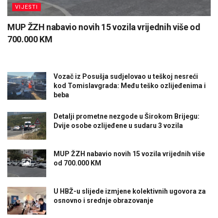
VIJESTI
MUP ŽZH nabavio novih 15 vozila vrijednih više od
700.000 KM
Vozač iz Posušja sudjelovao u teškoj nesreći
kod Tomislavgrada: Među teško ozlijeđenima i
beba
Detalji prometne nezgode u Širokom Brijegu:
Dvije osobe ozlijeđene u sudaru 3 vozila
MUP ŽZH nabavio novih 15 vozila vrijednih više
od 700.000 KM
U HBŽ-u slijede izmjene kolektivnih ugovora za
osnovno i srednje obrazovanje