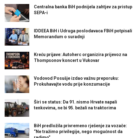
Centralna banka BiH podnijela zahtjev za pristup
SEPA-i
IDDEEA BiH i Udruga poslodavaca FBiH potpisali
Memorandum o suradnji
Kreću prijave: Autoherc organizira prijevoz na
Thompsonov koncert u Vukovar
Vodovod Posušje izdao važnu preporuku:
Prokuhavajte vodu prije konzumacije
Širi se status: Da 91. nismo Hrvate napali
tenkovima, ne bi 95. bežali na traktorima
BiH predložila privremeno rješenje za vozače:
“Ne tražimo privilegije, nego mogućnost da
radimo”