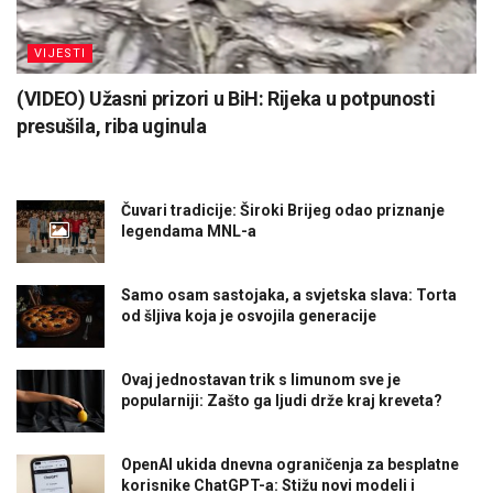
VIJESTI
(VIDEO) Užasni prizori u BiH: Rijeka u potpunosti
presušila, riba uginula
Čuvari tradicije: Široki Brijeg odao priznanje
legendama MNL-a
Samo osam sastojaka, a svjetska slava: Torta
od šljiva koja je osvojila generacije
Ovaj jednostavan trik s limunom sve je
popularniji: Zašto ga ljudi drže kraj kreveta?
OpenAI ukida dnevna ograničenja za besplatne
korisnike ChatGPT-a: Stižu novi modeli i