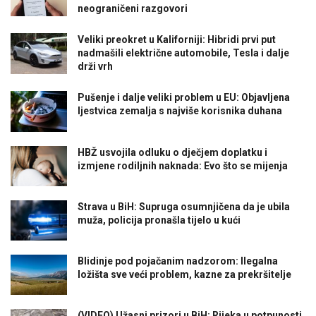
neograničeni razgovori
Veliki preokret u Kaliforniji: Hibridi prvi put
nadmašili električne automobile, Tesla i dalje
drži vrh
Pušenje i dalje veliki problem u EU: Objavljena
ljestvica zemalja s najviše korisnika duhana
HBŽ usvojila odluku o dječjem doplatku i
izmjene rodiljnih naknada: Evo što se mijenja
Strava u BiH: Supruga osumnjičena da je ubila
muža, policija pronašla tijelo u kući
Blidinje pod pojačanim nadzorom: Ilegalna
ložišta sve veći problem, kazne za prekršitelje
(VIDEO) Užasni prizori u BiH: Rijeka u potpunosti