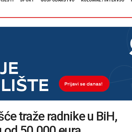
VIJESTI
SPORT
GOSPODARSTVO
KOLUMNE / INTERVJU
šće traže radnike u BiH,
u od 50.000 eura