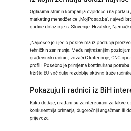
Oglasima stranih kompanija svjedoče i na portalu 
marketing menadžerice „MojPosao.ba“, najveći bro
godine dolazio je iz Slovenije, Hrvatske, Njemačke 
„Najčešće je riječ o poslovima iz područja proizvodn
tehničkih zanimanja. Među najtraženijim pozicijama 
građevinski radnici, vozači C kategorije, CNC operate
profili. Posebno je primjetna kontinuirana potreb
tržišta EU već dulje razdoblje aktivno traže radnike
Pokazuju li radnici iz BiH inte
Kako dodaje, građani su zainteresirani za takve o
konkurentnija primanja, dugoročniji angažman ili 
prijevoza.