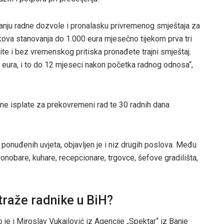
vanju radne dozvole i pronalasku privremenog smještaja za
ova stanovanja do 1.000 eura mjesečno tijekom prva tri
te i bez vremenskog pritiska pronađete trajni smještaj.
eura, i to do 12 mjeseci nakon početka radnog odnosa“,
tne isplate za prekovremeni rad te 30 radnih dana
ponuđenih uvjeta, objavljen je i niz drugih poslova. Među
 konobare, kuhare, recepcionare, trgovce, šefove gradilišta,
traže radnike u BiH?
o je i Miroslav Vukajlović iz Agencije „Spektar“ iz Banje