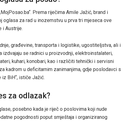
„MojPosao.ba“. Prema riječima Amile Jažić, brand i
j oglasa za rad u inozemstvu u prva tri mjeseca ove
i Austrije.
je, građevine, transporta i logistike, ugostiteljstva, ali i
izdvajaju se radnici u proizvodnji, elektroinstalateri,
ri, kuhari, konobari, kao i različiti tehnički i servisni
a za kadrom u deficitarnim zanimanjima, gdje poslodavci s
 iz BiH“, ističe Jažić.
res za odlazak?
glase, posebno kada je riječ o poslovima koji nude
dodatne pogodnosti poput smještaja i organiziranog