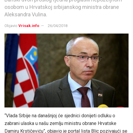
osobom u Hrvatskoj srbijanskog ministra obrane
Aleksandra Vulina.
Objavio
Vrisak.info
26/04/2018
“Vlada Srbije na današnjoj će sjednici donijeti odluku o
zabrani ulaska u našu zemlju ministru obrane Hrvatske
Damiru Krstičeviću”, objavio je portal lista Blic pozivajući se