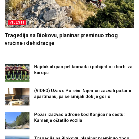
VIJESTI
Tragedija na Biokovu, planinar preminuo zbog
vrućine i dehidracije
Hajduk utrpao pet komada i pobijedio u borbi za
Europu
(VIDEO) Užas u Poreču: Nijemci izazvali požar u
apartmanu, pa se smijali dok je gorio
Požar izazvao odrone kod Konjica na cestu:
Kamenje oštetilo vozila
Tragedija na Biokovu, planinar preminuo zbog