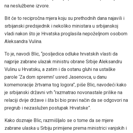
na neslužbene izvore.
Bit će to recipročna mjera koju su prethodnih dana najavili i
srbijanski predsjednik i nekoliko ministara u srbijanskoj
vladi nakon što je Hrvatska proglasila nepoželjnom osobom
Aleksandra Vulina.
To je, navodi Blic, “posljedica odluke hrvatskih vlasti da
najprije zabrane ulazak ministru obrane Srbije Aleksandru
Vulinu u Hrvatsku, a zatim i da ostanu gluhi na ustaške
parole ‘Za dom spremni’ usred Jasenovca, u danu
komemoracije žrtvama tog logora”, piše Blic, navodeći kako
je srbijanski državni vrh “razmatrao novonastale prilike na
relaciji dvije države i šta bi bio pravi način da se odgovori na
pregrub i nezaslužen postupak Hrvatske”.
Kako doznaje Blic, razmišljalo se o tome da se mjere
zabrane ulaska u Srbiju primijene prema ministrici vanjskih i