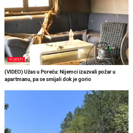
VIJESTI
(VIDEO) Užas u Poreču: Nijemci izazvali požar u
apartmanu, pa se smijali dok je gorio