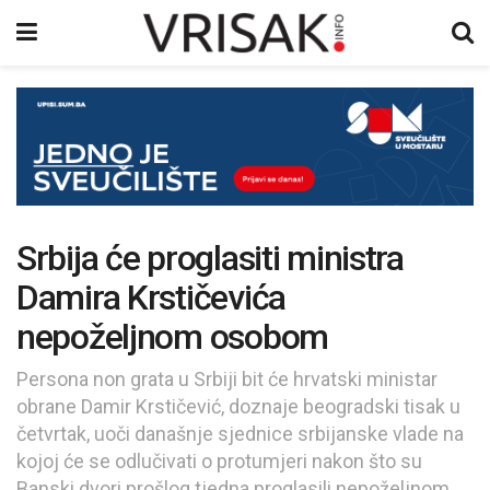
Srbija će proglasiti ministra
Damira Krstičevića
nepoželjnom osobom
Persona non grata u Srbiji bit će hrvatski ministar
obrane Damir Krstičević, doznaje beogradski tisak u
četvrtak, uoči današnje sjednice srbijanske vlade na
kojoj će se odlučivati o protumjeri nakon što su
Banski dvori prošlog tjedna proglasili nepoželjnom