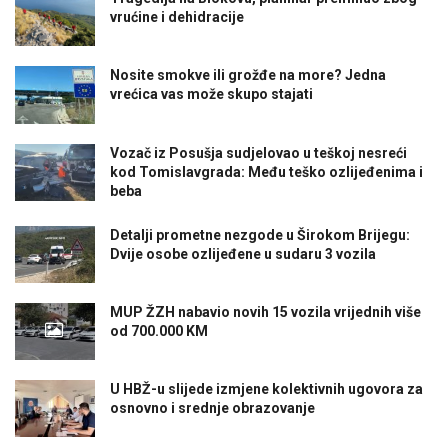
vrućine i dehidracije
Nosite smokve ili grožđe na more? Jedna
vrećica vas može skupo stajati
Vozač iz Posušja sudjelovao u teškoj nesreći
kod Tomislavgrada: Među teško ozlijeđenima i
beba
Detalji prometne nezgode u Širokom Brijegu:
Dvije osobe ozlijeđene u sudaru 3 vozila
MUP ŽZH nabavio novih 15 vozila vrijednih više
od 700.000 KM
U HBŽ-u slijede izmjene kolektivnih ugovora za
osnovno i srednje obrazovanje