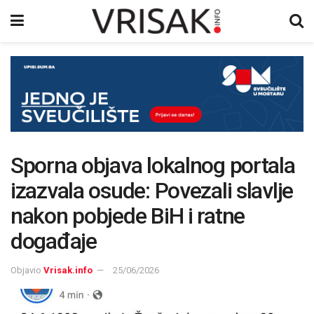
Sporna objava lokalnog portala
izazvala osude: Povezali slavlje
nakon pobjede BiH i ratne
događaje
Objavio
Vrisak.info
25/06/2026