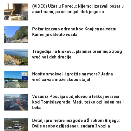
(VIDEO) Užas u Poreču: Nijemci izazvali požar u
apartmanu, pa se smijali dok je gorio
Požar izazvao odrone kod Konjica na cestu:
Kamenje oštetilo vozila
Tragedija na Biokovu, planinar preminuo zbog
vrućine i dehidracije
Nosite smokve ili grožđe na more? Jedna
vrećica vas može skupo stajati
Vozač iz Posušja sudjelovao u teškoj nesreći
kod Tomislavgrada: Među teško ozlijeđenima i
beba
Detalji prometne nezgode u Širokom Brijegu:
Dvije osobe ozlijeđene u sudaru 3 vozila