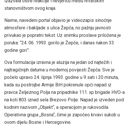
izazvala oštre reakcije i nevjericu među hrvatskim
stanovništvom ovog kraja.
Naime, navedeni portal objavio je videozapis sinoćnje
atmosfere i bakljade s ulica Žepča, no pažnju javnosti
privukao je popratni tekst. Uz snimku proslave priložena je
poruka: “24. 06. 1993. gorilo je Žepče, i danas nakon 33
godine gori”.
Ova formulacija izravna je aluzija na jedan od najtežih i
najtragičnijih datuma u modernoj povijesti Žepča. Sve je
počelo upravo 24. lipnja 1993. godine u 9 sati i 20 minuta,
kada su postrojbe Armije BiH pokrenule opći napad iz
pravca Željeznog Polja na pripadnike 111. xp brigade HVO-a
na koti 803 iznad sela Brezovo Polje. Napad je izveden pod
kodnim nazivom „Objekt“, a operacijom je rukovodila
Operativna grupa „Bosna“, čime je započeo krvavi sukob u
ovom dijelu Bosne i Hercegovine.