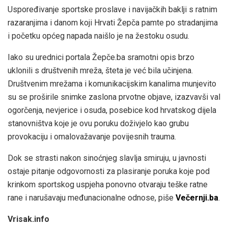
Uspoređivanje sportske proslave i navijačkih baklji s ratnim
razaranjima i danom koji Hrvati Žepča pamte po stradanjima
i početku općeg napada naišlo je na žestoku osudu.
Iako su urednici portala Žepče.ba sramotni opis brzo
uklonili s društvenih mreža, šteta je već bila učinjena.
Društvenim mrežama i komunikacijskim kanalima munjevito
su se proširile snimke zaslona prvotne objave, izazvavši val
ogorčenja, nevjerice i osuda, posebice kod hrvatskog dijela
stanovništva koje je ovu poruku doživjelo kao grubu
provokaciju i omalovažavanje povijesnih trauma.
Dok se strasti nakon sinoćnjeg slavlja smiruju, u javnosti
ostaje pitanje odgovornosti za plasiranje poruka koje pod
krinkom sportskog uspjeha ponovno otvaraju teške ratne
rane i narušavaju međunacionalne odnose, piše
Večernji.ba
.
Vrisak.info