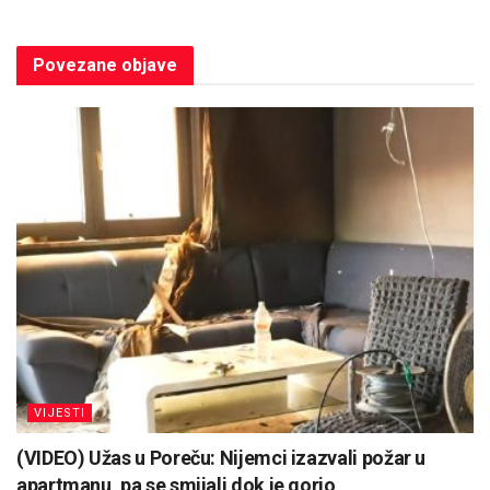
Povezane
objave
VIJESTI
(VIDEO) Užas u Poreču: Nijemci izazvali požar u
apartmanu, pa se smijali dok je gorio