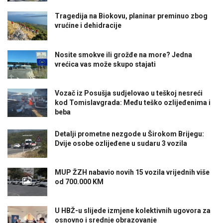
Tragedija na Biokovu, planinar preminuo zbog
vrućine i dehidracije
Nosite smokve ili grožđe na more? Jedna
vrećica vas može skupo stajati
Vozač iz Posušja sudjelovao u teškoj nesreći
kod Tomislavgrada: Među teško ozlijeđenima i
beba
Detalji prometne nezgode u Širokom Brijegu:
Dvije osobe ozlijeđene u sudaru 3 vozila
MUP ŽZH nabavio novih 15 vozila vrijednih više
od 700.000 KM
U HBŽ-u slijede izmjene kolektivnih ugovora za
osnovno i srednje obrazovanje