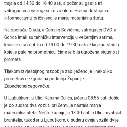
trajala od 14:50 do 16:40 sati, a požar su gasila tri
vatrogasca s vatrogasnim vozilom. Prema dostupnim
informacijama, pričinjena je manja materijalna šteta.
Na području Gruda, u Gornjim Sovićima, vatrogasci DVD-a
Gorica imali su tehničku intervenciju u večernjim satima,
kada je u razdoblju od 19:00 do 19:30 sati uklanjano stablo
koje je palo na prometnicu, čime je bila ugrožena sigurnost
prometa.
Tijekom izvještajnog razdoblja zabilježeno je i nekoliko
prometnih nezgoda na području Županije
Zapadnohercegovačke.
U Ljubuškom, u Ulici Kasima Gujića, jučer u 08:55 sati došlo
je do sudara dva vozila, pri čemu je nastala manja
materijalna šteta. Nešto kasnije, u 13:30 sati u Ulici hrvatskih
branitelja, također u Ljubuškom, u sudaru dvaju vozila dvije