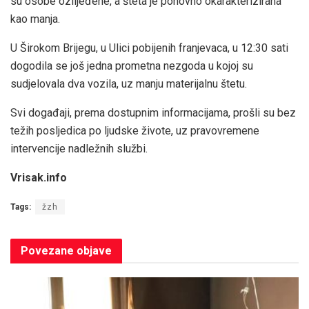
su osobe ozlijeđene, a šteta je ponovno okarakterizirana
kao manja.
U Širokom Brijegu, u Ulici pobijenih franjevaca, u 12:30 sati
dogodila se još jedna prometna nezgoda u kojoj su
sudjelovala dva vozila, uz manju materijalnu štetu.
Svi događaji, prema dostupnim informacijama, prošli su bez
težih posljedica po ljudske živote, uz pravovremene
intervencije nadležnih službi.
Vrisak.info
Tags:
žzh
Povezane
objave