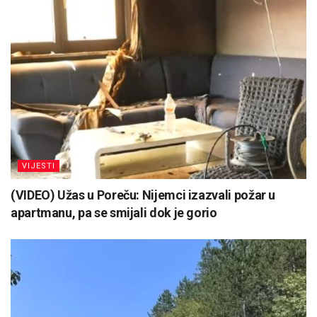
VIJESTI
(VIDEO) Užas u Poreču: Nijemci izazvali požar u
apartmanu, pa se smijali dok je gorio