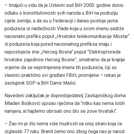
– Imajući u vidu da je Ustavni sud BiH 2000. godine donio
odluku o konstitutivnosti svih naroda u BiH na području
cijele zemlje, a da su u Federaciji i danas postoje javna
poduzeća iz nadležnosti Vlade koja u svom imenu sadrže
nacionalni prefiks poput „Hrvatske telekomunikacije Mostar“
ili poduzeća koja pored nacionalnog prefiksa imaju i
nepostojeće ime „Herceg Bosna“ poput “Elektroprivreda
hrvatske zajednice Herceg Bosne”, smatramo da je krajnje
vrijeme da se neprimjerena imena tih poduzeća, čiji su
vlasnici praktično svi građani FBiH, promijene – rekao je
zastupnik SDP-a BiH Damir Mašić.
Navedeni zaključak je dopredsjedatelj Zastupničkog doma
Mladen Bošković opisao riječima da “nitko kao nema loših
namjera, al hajdemo obrisati ono što se zove hrvatski“.
– Žao mi je što nema više mudrosti na onoj strani koja će
izglasati 77 ruku. Branit ćemo ono zbog čega nas je narod