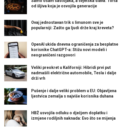
Samo osam sastojaka, a svjetska slava: Torta
od šljiva koja je osvojila generacije
Ovaj jednostavan trik s limunom sve je
popularniji: Zašto ga ljudi drže kraj kreveta?
OpenAI ukida dnevna ograničenja za besplatne
korisnike ChatGPT-a: Stižu novi modeli i
neograničeni razgovori
Veliki preokret u Kaliforniji: Hibridi prvi put
nadmašili električne automobile, Tesla i dalje
drži vrh
Pušenje i dalje veliki problem u EU: Objavljena
ljestvica zemalja s najviše korisnika duhana
HBŽ usvojila odluku o dječjem doplatku i
izmjene rodiljnih naknada: Evo što se mijenja