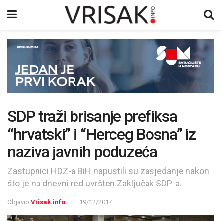
SDP traži brisanje prefiksa
“hrvatski” i “Herceg Bosna” iz
naziva javnih poduzeća
Zastupnici HDZ-a BiH napustili su zasjedanje nakon
što je na dnevni red uvršten Zaključak SDP-a.
Objavio
Vrisak.info
19/12/2017