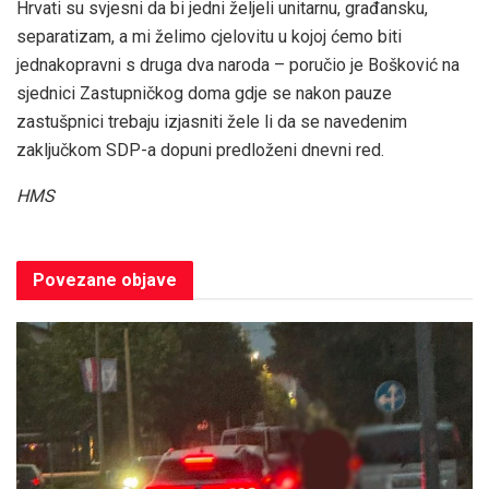
Hrvati su svjesni da bi jedni željeli unitarnu, građansku,
separatizam, a mi želimo cjelovitu u kojoj ćemo biti
jednakopravni s druga dva naroda – poručio je Bošković na
sjednici Zastupničkog doma gdje se nakon pauze
zastušpnici trebaju izjasniti žele li da se navedenim
zaključkom SDP-a dopuni predloženi dnevni red.
HMS
Povezane
objave