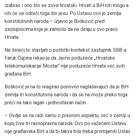
izabrao i ono što se zove hrvatski. Hrvati u BiH niti mogu a
niti će se odreći toga što jesu. Po Ustavu ovo je zemlja
konstitutivnih naroda – izjavio je Bošković pred
zastupnicima koje je zamolio da ne diraju u ovo pravo
Hrvata.
Ne želeći to stavljati u politički kontekst zastupnik SBB-a
Faruk Ćupina rekao je da Javno poduzeće „Hrvatske
telekomuniikacije Mostar“ nije poduzeće Hrvata već svih
građana BiH.
Bošković je na to reagirao ponovno naglašavajući da je BiH
zemlja tri konstitutivna naroda i da se ne može preko toga
preći na tako lagan i jednostavan način.
– Ovdje se ne radi samo o pravnom aspektu, već o zemlji u
kojoj žive tri ravnopravna naroda. Ovo po važećem Ustavu
nije građanska BiH a da bi takva bila treba promijeniti Ustav.