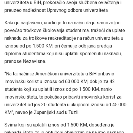
univerziteta u BiH, prekoračio svoja službena ovlaštenja i
preuzeo nadležnost Upravnog odbora univerziteta.
Kako je naglašeno, uradio je to na način da je samovoljno
povećao troškove školovanja studentima, tražeći da uplate
naknadu za troškove reakreditacije na račun univerziteta u
iznosu od po 1.500 KM, pri čemu je odbijana predaja
diploma studentima koji nisu uplatili spomenutu naknadu,
prenose Nezavisne.
“Na taj način je Američkom univerzitetu u BiH pribavio
imovinsku korist u iznosu od 63.000 KM, dok je za 42
studenta koji su uplatili iznos od po 1.500 KM, nanio
imovinsku štetu, te pokušao pribaviti imovinsku korist za
univerzitet od još 30 studenta u ukupnom iznosu od 45.000
KM”, naveo je Županijski sud u Tuzli.
Svima koji su uplatili iznos od 1.500 KM, dosuđena je
naknada štete, te je optuženi obavezan da na ime naknade