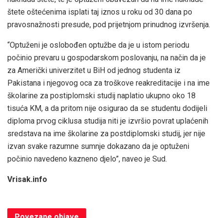
štete oštećenima isplati taj iznos u roku od 30 dana po
pravosnažnosti presude, pod prijetnjom prinudnog izvršenja.
“Optuženi je oslobođen optužbe da je u istom periodu
počinio prevaru u gospodarskom poslovanju, na način da je
za Američki univerzitet u BiH od jednog studenta iz
Pakistana i njegovog oca za troškove reakreditacije i na ime
školarine za postiplomski studij naplatio ukupno oko 18
tisuća KM, a da pritom nije osigurao da se studentu dodijeli
diploma prvog ciklusa studija niti je izvršio povrat uplaćenih
sredstava na ime školarine za postdiplomski studij, jer nije
izvan svake razumne sumnje dokazano da je optuženi
počinio navedeno kazneno djelo”, naveo je Sud.
Vrisak.info
Povezane
objave