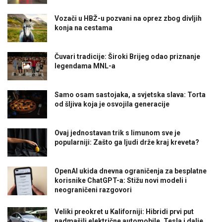
Vozači u HBŽ-u pozvani na oprez zbog divljih
konja na cestama
Čuvari tradicije: Široki Brijeg odao priznanje
legendama MNL-a
Samo osam sastojaka, a svjetska slava: Torta
od šljiva koja je osvojila generacije
Ovaj jednostavan trik s limunom sve je
popularniji: Zašto ga ljudi drže kraj kreveta?
OpenAI ukida dnevna ograničenja za besplatne
korisnike ChatGPT-a: Stižu novi modeli i
neograničeni razgovori
Veliki preokret u Kaliforniji: Hibridi prvi put
nadmašili električne automobile, Tesla i dalje