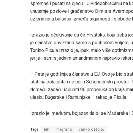
spremne i pucati na djecu. U videoobraćanju na ko
unutarnje poslove i građanstvo Dimitris Avarmopoul
uz primjenu balansa između sigurnosti i slobode kr
Izrazio je očekivanje da će Hrvatska, koja treba još
je članstvo povezano samo s političkom voljom, u
Tonino Picula izrazio je, ipak, malo više optimi
jer je i sam s jednim amandmanom napravio iskor
– Peta je godišnjica članstva u EU. Ovo je bio stra
stati na pola puta i ne ući u Schengenski prostor.
domaću zadaću ispuniti 96 preporuka do kraja man
ulasku Bugarske i Rumunjske – rekao je Picula.
Izrazio je, međutim, bojazan da bi se Mađarska i Sl
Tags:
bih
migranti
ranko ostojić