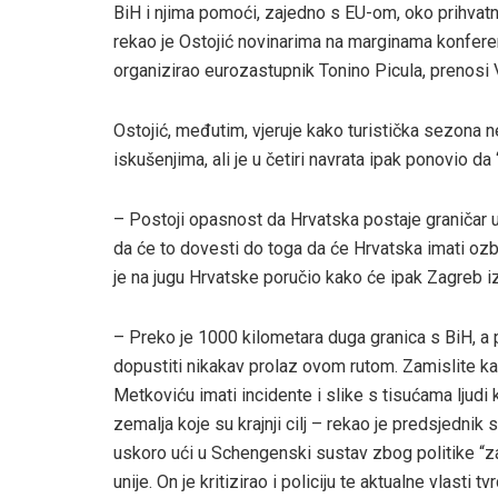
BiH i njima pomoći, zajedno s EU-om, oko prihvatni
rekao je Ostojić novinarima na marginama konfer
organizirao eurozastupnik Tonino Picula, prenosi Ve
Ostojić, međutim, vjeruje kako turistička sezona ne
iskušenjima, ali je u četiri navrata ipak ponovio d
– Postoji opasnost da Hrvatska postaje graničar u
da će to dovesti do toga da će Hrvatska imati oz
je na jugu Hrvatske poručio kako će ipak Zagreb i
– Preko je 1000 kilometara duga granica s BiH, a p
dopustiti nikakav prolaz ovom rutom. Zamislite ka
Metkoviću imati incidente i slike s tisućama ljudi 
zemalja koje su krajnji cilj – rekao je predsjedni
uskoro ući u Schengenski sustav zbog politike “za
unije. On je kritizirao i policiju te aktualne vlasti