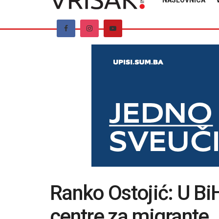
NASLOVNICA
Ranko Ostojić: U BiH
centre za migrante