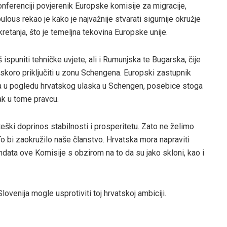
nferenciji povjerenik Europske komisije za migracije,
ous rekao je kako je najvažnije stvarati sigurnije okružje
etanja, što je temeljna tekovina Europske unije.
 ispuniti tehničke uvjete, ali i Rumunjska te Bugarska, čije
skoro priključiti u zonu Schengena. Europski zastupnik
zma u pogledu hrvatskog ulaska u Schengen, posebice stoga
ak u tome pravcu.
teški doprinos stabilnosti i prosperitetu. Zato ne želimo
 To bi zaokružilo naše članstvo. Hrvatska mora napraviti
data ove Komisije s obzirom na to da su jako skloni, kao i
ovenija mogle usprotiviti toj hrvatskoj ambiciji.