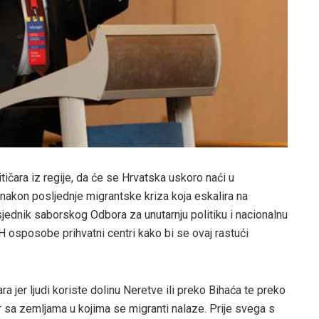
litičara iz regije, da će se Hrvatska uskoro naći u
akon posljednje migrantske kriza koja eskalira na
sjednik saborskog Odbora za unutarnju politiku i nacionalnu
H osposobe prihvatni centri kako bi se ovaj rastući
a jer ljudi koriste dolinu Neretve ili preko Bihaća te preko
r sa zemljama u kojima se migranti nalaze. Prije svega s