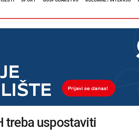
VIJESTI
SPORT
GOSPODARSTVO
KOLUMNE / INTERVJU
 treba uspostaviti