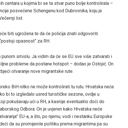
h centara u kojima bi se ta stvar puno bolje kontrolirala –
encije posvećene Schengenu kod Dubrovnika, koju je
černji list.
će biti ugrožena te da će policija znati odgovoriti
a “postoji opasnost” za RH.
 punom smislu. Ja vidim da će se EU sve više zatvarati i
biljne probleme da postane hotspot – dodao je Ostojić. On
zbjeći otvaranje nove migrantske rute.
reko BiH nitko ne može kontrolirati tu rutu. Hrvatska neće
ko bi to izgledalo usred turističke sezone, ovdje u
koji pokušavaju ući u RH, a kasnije eventualno doći do
k saborskog Odbora. On je uvjeren kako Hrvatska neće
tvaranja” EU-a, a što, po njemu, vodi i nestanku Europske
 tvrdeći da su promijenile politiku prema migrantima pa su