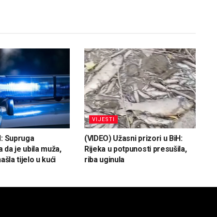
VIJESTI
H: Supruga
(VIDEO) Užasni prizori u BiH:
 da je ubila muža,
Rijeka u potpunosti presušila,
ašla tijelo u kući
riba uginula