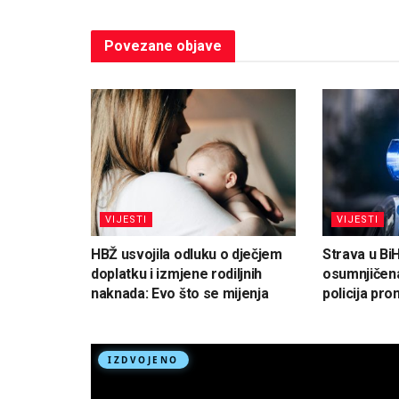
Povezane
objave
VIJESTI
VIJESTI
HBŽ usvojila odluku o dječjem
Strava u Bi
doplatku i izmjene rodiljnih
osumnjičena
naknada: Evo što se mijenja
policija pron