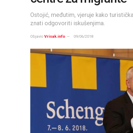
Ostojić, međutim, vjeruje kako turističk
znati odgovoriti iskušenjima.
Objavio
Vrisak.info
09/06/2018