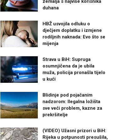
zemalja s najviše korisnika
duhana
HBŽ usvojila odluku o
dječjem doplatku i izmjene
rodiljnih naknada: Evo što se
mijenja
Strava u BiH: Supruga
osumnjičena da je ubila
muža, policija pronašla tijelo
u kući
Blidinje pod pojačanim
nadzorom: Ilegalna ložišta
sve veći problem, kazne za
prekršitelje
(VIDEO) Užasni prizori u BiH:
Rijeka u potpunosti presušila,