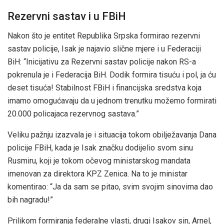
Rezervni sastav i u FBiH
Nakon što je entitet Republika Srpska formirao rezervni
sastav policije, Isak je najavio slične mjere i u Federaciji
BiH: “Inicijativu za Rezervni sastav policije nakon RS-a
pokrenula je i Federacija BiH. Dodik formira tisuću i pol, ja ću
deset tisuća! Stabilnost FBiH i financijska sredstva koja
imamo omogućavaju da u jednom trenutku možemo formirati
20.000 policajaca rezervnog sastava.”
Veliku pažnju izazvala je i situacija tokom obilježavanja Dana
policije FBiH, kada je Isak značku dodijelio svom sinu
Rusmiru, koji je tokom očevog ministarskog mandata
imenovan za direktora KPZ Zenica. Na to je ministar
komentirao: “Ja da sam se pitao, svim svojim sinovima dao
bih nagradu!”
Prilikom formiranja federalne vlasti, drugi Isakov sin, Arnel,