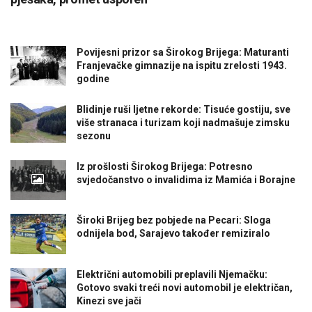
Povijesni prizor sa Širokog Brijega: Maturanti
Franjevačke gimnazije na ispitu zrelosti 1943.
godine
Blidinje ruši ljetne rekorde: Tisuće gostiju, sve
više stranaca i turizam koji nadmašuje zimsku
sezonu
Iz prošlosti Širokog Brijega: Potresno
svjedočanstvo o invalidima iz Mamića i Borajne
Široki Brijeg bez pobjede na Pecari: Sloga
odnijela bod, Sarajevo također remiziralo
Električni automobili preplavili Njemačku:
Gotovo svaki treći novi automobil je električan,
Kinezi sve jači