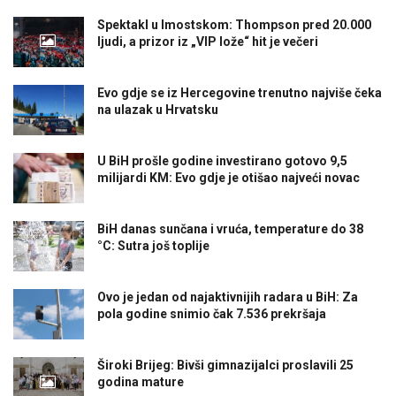
Spektakl u Imostskom: Thompson pred 20.000
ljudi, a prizor iz „VIP lože“ hit je večeri
Evo gdje se iz Hercegovine trenutno najviše čeka
na ulazak u Hrvatsku
U BiH prošle godine investirano gotovo 9,5
milijardi KM: Evo gdje je otišao najveći novac
BiH danas sunčana i vruća, temperature do 38
°C: Sutra još toplije
Ovo je jedan od najaktivnijih radara u BiH: Za
pola godine snimio čak 7.536 prekršaja
Široki Brijeg: Bivši gimnazijalci proslavili 25
godina mature