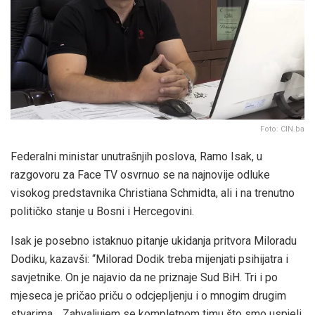
Foto: CIN.ba
Federalni ministar unutrašnjih poslova, Ramo Isak, u
razgovoru za Face TV osvrnuo se na najnovije odluke
visokog predstavnika Christiana Schmidta, ali i na trenutno
političko stanje u Bosni i Hercegovini.
Isak je posebno istaknuo pitanje ukidanja pritvora Miloradu
Dodiku, kazavši: “Milorad Dodik treba mijenjati psihijatra i
savjetnike. On je najavio da ne priznaje Sud BiH. Tri i po
mjeseca je pričao priču o odcjepljenju i o mnogim drugim
stvarima… Zahvaljujem se kompletnom timu što smo uspjeli