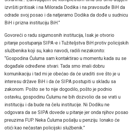
izvršiti pritisak i na Milorada Dodika i na pravosuđe BiH da
odrade svoj posao i da natjeramo Dodika da dođe u sudnicu
BiH i prizna instituciju BiH.”
Govoreći o radu sigurnosnih institucija, Isak je otvorio
pitanje postupanja SIPA-e i Tužiteljstva BiH protiv policijskih
službenika koji su, kako navodi, radili nezakonito:
“Gospodina Ćuluma sam kontaktirao u momentu kada su se
događale određene stvari. Tada smo imali dobru
komunikaciju i tad mi je obećao da će uraditi sve što je u
interesu države BiH i da će SIPA postupiti u skladu sa
zakonom. Pošto se to nije dogodilo, pošto je podnio
ostavku, gospodinu Ćulumu ne bih dozvolio da se vrati u
instituciju i da bude na čelu institucije. Ni Dodiku ne
odgovara da se SIPA dovede u pitanje jer onda njihov posao
preuzima FUP. Neka Ćuluma pošalju u penziju. Ionako će
otići kao nečastan policijski službenik.”