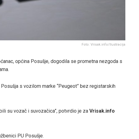
Foto: Vrisak.info/Ilustracija
roćanac, općina Posušje, dogodila se prometna nezgoda s
ama.
z Posušja s vozilom marke “Peugeot” bez registarskih
li su vozač i suvozačica”, potvrdio je za
Vrisak.info
užbenici PU Posušje.