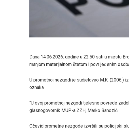
Dana 14.06.2026. godine u 22:50 sati u mjestu B
manjom materijalnom štetom i povrijeđenim osob
U prometnoj nezgodi je sudjelovao M.K. (2006.) i
oznaka.
“U ovoj prometnoj nezgodi tjelesne povrede zadobi
glasnogovornik MUP-a ŽZH, Marko Banozić.
Očevid prometne nezgode izvršili su policijski sl