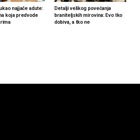
ukao najjače adute:
Detalji velikog povećanja
na koja predvode
braniteljskih mirovina: Evo tko
orima
dobiva, a tko ne