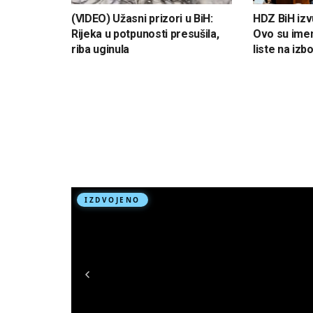
(VIDEO) Užasni prizori u BiH:
HDZ BiH izv
Rijeka u potpunosti presušila,
Ovo su ime
riba uginula
liste na izb