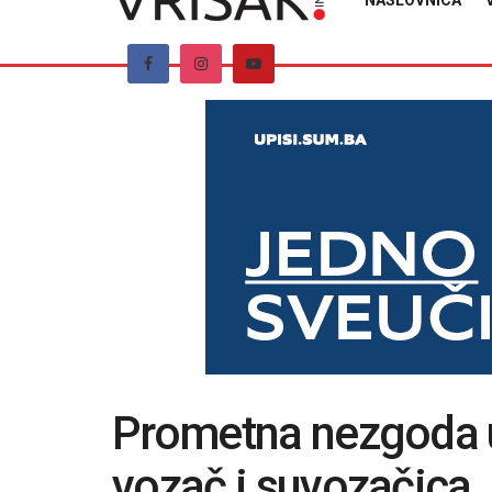
NASLOVNICA
Prometna nezgoda u
vozač i suvozačica