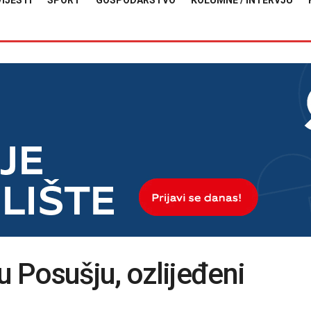
VIJESTI
SPORT
GOSPODARSTVO
KOLUMNE / INTERVJU
 Posušju, ozlijeđeni