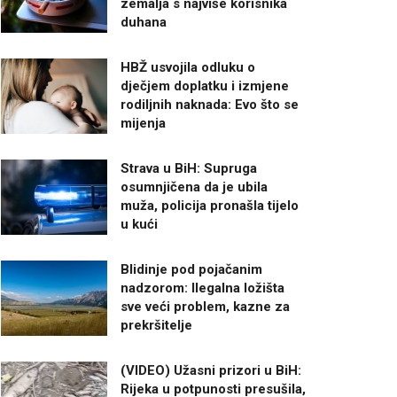
zemalja s najviše korisnika
duhana
HBŽ usvojila odluku o
dječjem doplatku i izmjene
rodiljnih naknada: Evo što se
mijenja
Strava u BiH: Supruga
osumnjičena da je ubila
muža, policija pronašla tijelo
u kući
Blidinje pod pojačanim
nadzorom: Ilegalna ložišta
sve veći problem, kazne za
prekršitelje
(VIDEO) Užasni prizori u BiH:
Rijeka u potpunosti presušila,