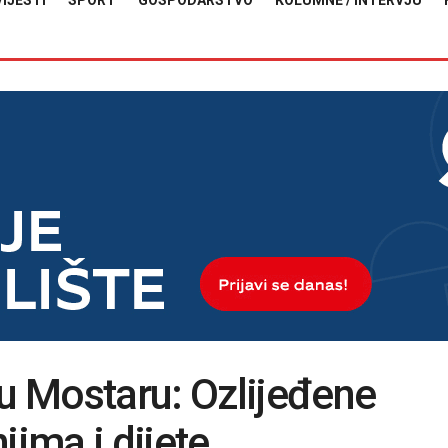
VIJESTI
SPORT
GOSPODARSTVO
KOLUMNE / INTERVJU
 Mostaru: Ozlijeđene
jima i dijete