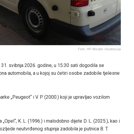
Foto: HP Mostar /Ilustracija
 31. svibnja 2026. godine, u 15:30 sati dogodila se
a automobila, a u kojoj su četiri osobe zadobile tjelesne
rke „Peugeot“ i V. P. (2000.) koji je upravljao vozilom
 „Opel“, K. L. (1996.) i malodobno dijete D. L. (2025.), kao i
 ozljede neutvrđenog stupnja zadobila je putnica B. T.