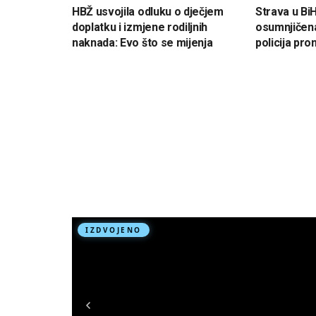
HBŽ usvojila odluku o dječjem
Strava u Bi
doplatku i izmjene rodiljnih
osumnjičena
naknada: Evo što se mijenja
policija pron