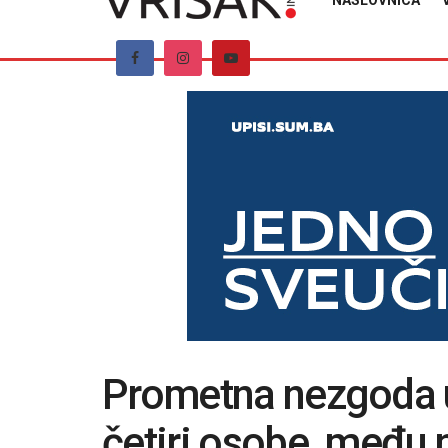
NASLOVNICA
Prometna nezgoda u
četiri osobe, među n