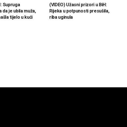
H: Supruga
(VIDEO) Užasni prizori u BiH:
 da je ubila muža,
Rijeka u potpunosti presušila,
ašla tijelo u kući
riba uginula