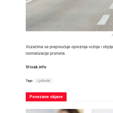
F
Vozačima se preporučuje opreznija vožnja i strplj
normalizacije prometa.
Vrisak.info
Tags:
Ljubuški
Povezane
objave