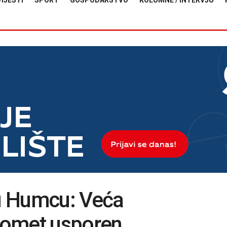
VIJESTI
SPORT
GOSPODARSTVO
KOLUMNE / INTERVJU
u Humcu: Veća
promet usporen