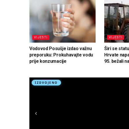
VIJESTI
VIJESTI
Vodovod Posušje izdao važnu
Širi se stat
preporuku: Prokuhavajte vodu
Hrvate napa
prije konzumacije
95. bežali n