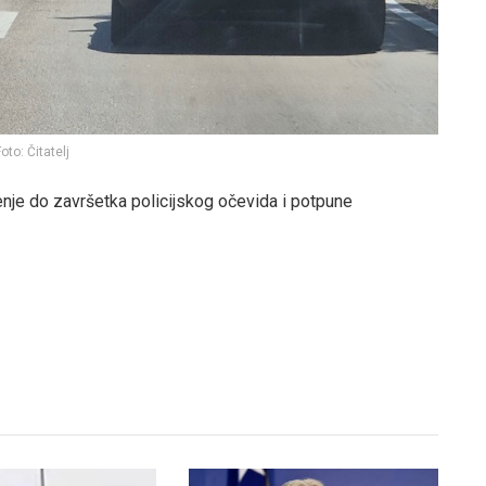
oto: Čitatelj
enje do završetka policijskog očevida i potpune