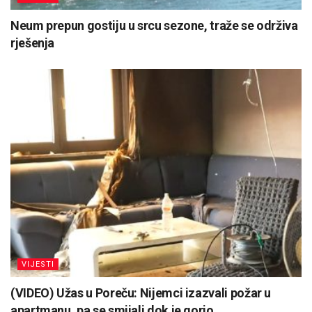
Neum prepun gostiju u srcu sezone, traže se održiva
rješenja
VIJESTI
(VIDEO) Užas u Poreču: Nijemci izazvali požar u
apartmanu, pa se smijali dok je gorio