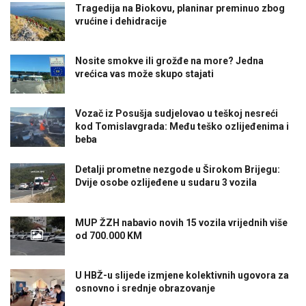
Tragedija na Biokovu, planinar preminuo zbog
vrućine i dehidracije
Nosite smokve ili grožđe na more? Jedna
vrećica vas može skupo stajati
Vozač iz Posušja sudjelovao u teškoj nesreći
kod Tomislavgrada: Među teško ozlijeđenima i
beba
Detalji prometne nezgode u Širokom Brijegu:
Dvije osobe ozlijeđene u sudaru 3 vozila
MUP ŽZH nabavio novih 15 vozila vrijednih više
od 700.000 KM
U HBŽ-u slijede izmjene kolektivnih ugovora za
osnovno i srednje obrazovanje