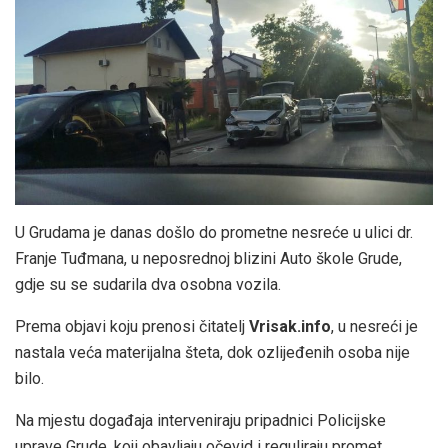
U Grudama je danas došlo do prometne nesreće u ulici dr.
Franje Tuđmana, u neposrednoj blizini Auto škole Grude,
gdje su se sudarila dva osobna vozila.
Prema objavi koju prenosi čitatelj
Vrisak.info
, u nesreći je
nastala veća materijalna šteta, dok ozlijeđenih osoba nije
bilo.
Na mjestu događaja interveniraju pripadnici Policijske
uprave Grude, koji obavljaju očevid i reguliraju promet.