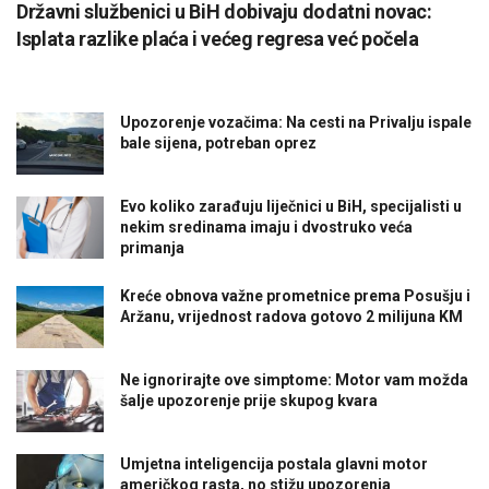
Državni službenici u BiH dobivaju dodatni novac:
Isplata razlike plaća i većeg regresa već počela
Upozorenje vozačima: Na cesti na Privalju ispale
bale sijena, potreban oprez
Evo koliko zarađuju liječnici u BiH, specijalisti u
nekim sredinama imaju i dvostruko veća
primanja
Kreće obnova važne prometnice prema Posušju i
Aržanu, vrijednost radova gotovo 2 milijuna KM
Ne ignorirajte ove simptome: Motor vam možda
šalje upozorenje prije skupog kvara
Umjetna inteligencija postala glavni motor
američkog rasta, no stižu upozorenja