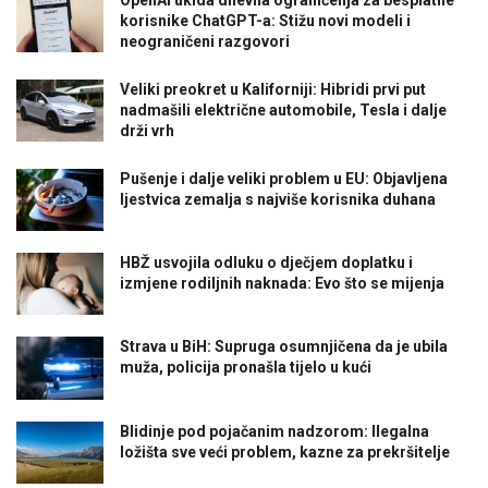
korisnike ChatGPT-a: Stižu novi modeli i
neograničeni razgovori
Veliki preokret u Kaliforniji: Hibridi prvi put
nadmašili električne automobile, Tesla i dalje
drži vrh
Pušenje i dalje veliki problem u EU: Objavljena
ljestvica zemalja s najviše korisnika duhana
HBŽ usvojila odluku o dječjem doplatku i
izmjene rodiljnih naknada: Evo što se mijenja
Strava u BiH: Supruga osumnjičena da je ubila
muža, policija pronašla tijelo u kući
Blidinje pod pojačanim nadzorom: Ilegalna
ložišta sve veći problem, kazne za prekršitelje