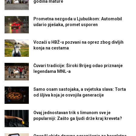
godina mature
Prometna nezgoda u Ljubuškom: Automobil
udario pješaka, promet usporen
Vozači u HBŽ-u pozvani na oprez zbog divljih
konja na cestama
Čuvari tradicije: Široki Brijeg odao priznanje
legendama MNL-a
Samo osam sastojaka, a svjetska slava: Torta
od šljiva koja je osvojila generacije
Ovaj jednostavan trik s limunom sve je
popularniji: Zašto ga ljudi drže kraj kreveta?
OpenAI ukida dnevna ograničenja za besplatne