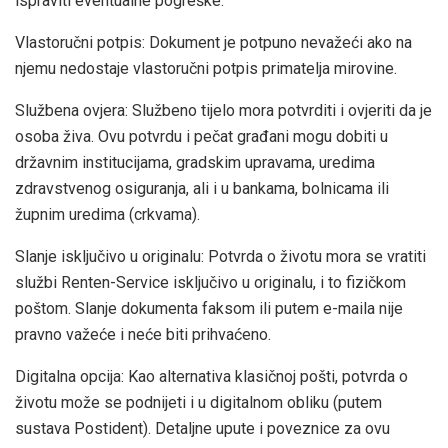
ispraviti eventualne pogreške.
Vlastoručni potpis: Dokument je potpuno nevažeći ako na
njemu nedostaje vlastoručni potpis primatelja mirovine.
Službena ovjera: Službeno tijelo mora potvrditi i ovjeriti da je
osoba živa. Ovu potvrdu i pečat građani mogu dobiti u
državnim institucijama, gradskim upravama, uredima
zdravstvenog osiguranja, ali i u bankama, bolnicama ili
župnim uredima (crkvama).
Slanje isključivo u originalu: Potvrda o životu mora se vratiti
službi Renten-Service isključivo u originalu, i to fizičkom
poštom. Slanje dokumenta faksom ili putem e-maila nije
pravno važeće i neće biti prihvaćeno.
Digitalna opcija: Kao alternativa klasičnoj pošti, potvrda o
životu može se podnijeti i u digitalnom obliku (putem
sustava Postident). Detaljne upute i poveznice za ovu