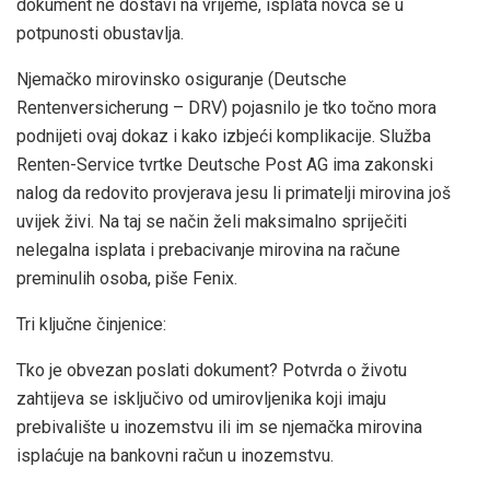
dokument ne dostavi na vrijeme, isplata novca se u
potpunosti obustavlja.
Njemačko mirovinsko osiguranje (Deutsche
Rentenversicherung – DRV) pojasnilo je tko točno mora
podnijeti ovaj dokaz i kako izbjeći komplikacije. Služba
Renten-Service tvrtke Deutsche Post AG ima zakonski
nalog da redovito provjerava jesu li primatelji mirovina još
uvijek živi. Na taj se način želi maksimalno spriječiti
nelegalna isplata i prebacivanje mirovina na račune
preminulih osoba, piše Fenix.
Tri ključne činjenice:
Tko je obvezan poslati dokument? Potvrda o životu
zahtijeva se isključivo od umirovljenika koji imaju
prebivalište u inozemstvu ili im se njemačka mirovina
isplaćuje na bankovni račun u inozemstvu.