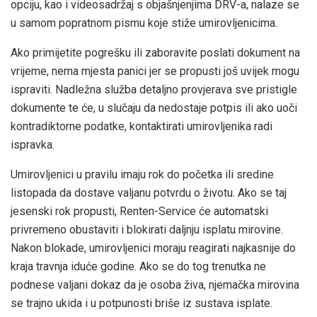
opciju, kao i videosadržaj s objašnjenjima DRV-a, nalaze se
u samom popratnom pismu koje stiže umirovljenicima.
Ako primijetite pogrešku ili zaboravite poslati dokument na
vrijeme, nema mjesta panici jer se propusti još uvijek mogu
ispraviti. Nadležna služba detaljno provjerava sve pristigle
dokumente te će, u slučaju da nedostaje potpis ili ako uoči
kontradiktorne podatke, kontaktirati umirovljenika radi
ispravka.
Umirovljenici u pravilu imaju rok do početka ili sredine
listopada da dostave valjanu potvrdu o životu. Ako se taj
jesenski rok propusti, Renten-Service će automatski
privremeno obustaviti i blokirati daljnju isplatu mirovine.
Nakon blokade, umirovljenici moraju reagirati najkasnije do
kraja travnja iduće godine. Ako se do tog trenutka ne
podnese valjani dokaz da je osoba živa, njemačka mirovina
se trajno ukida i u potpunosti briše iz sustava isplate.