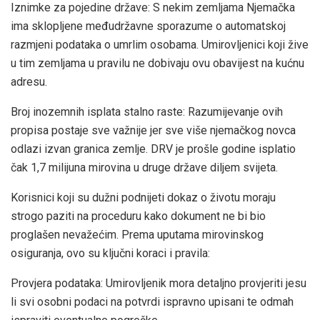
Iznimke za pojedine države: S nekim zemljama Njemačka
ima sklopljene međudržavne sporazume o automatskoj
razmjeni podataka o umrlim osobama. Umirovljenici koji žive
u tim zemljama u pravilu ne dobivaju ovu obavijest na kućnu
adresu.
Broj inozemnih isplata stalno raste: Razumijevanje ovih
propisa postaje sve važnije jer sve više njemačkog novca
odlazi izvan granica zemlje. DRV je prošle godine isplatio
čak 1,7 milijuna mirovina u druge države diljem svijeta.
Korisnici koji su dužni podnijeti dokaz o životu moraju
strogo paziti na proceduru kako dokument ne bi bio
proglašen nevažećim. Prema uputama mirovinskog
osiguranja, ovo su ključni koraci i pravila:
Provjera podataka: Umirovljenik mora detaljno provjeriti jesu
li svi osobni podaci na potvrdi ispravno upisani te odmah