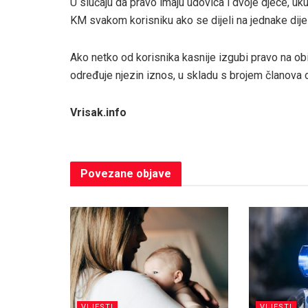
U slučaju da pravo imaju udovica i dvoje djece, u
KM svakom korisniku ako se dijeli na jednake dije
Ako netko od korisnika kasnije izgubi pravo na ob
određuje njezin iznos, u skladu s brojem članova ob
Vrisak.info
Povezane
objave
VIJESTI
VIJESTI