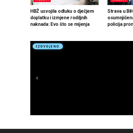
HBŽ usvojila odluku o dječjem
Strava u Bi
doplatku i izmjene rodiljnih
osumnjičena
naknada: Evo što se mijenja
policija pron