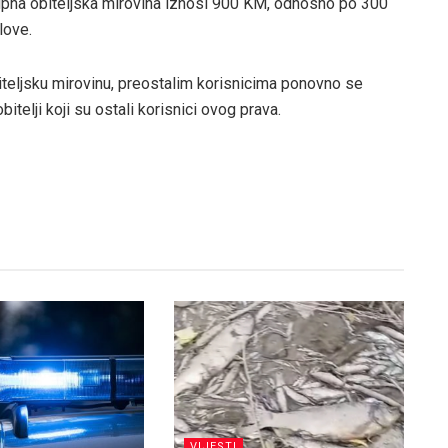
kupna obiteljska mirovina iznosi 900 KM, odnosno po 300
love.
iteljsku mirovinu, preostalim korisnicima ponovno se
itelji koji su ostali korisnici ovog prava.
VIJESTI