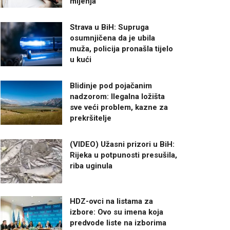
mijenja
Strava u BiH: Supruga
osumnjičena da je ubila
muža, policija pronašla tijelo
u kući
Blidinje pod pojačanim
nadzorom: Ilegalna ložišta
sve veći problem, kazne za
prekršitelje
(VIDEO) Užasni prizori u BiH:
Rijeka u potpunosti presušila,
riba uginula
HDZ-ovci na listama za
izbore: Ovo su imena koja
predvode liste na izborima