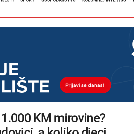
VIJESTI
SPORT
GOSPODARSTVO
KOLUMNE / INTERVJU
o 1.000 KM mirovine?
dovici, a koliko djeci