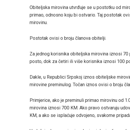
Obiteljska mirovina utvrđuje se u postotku od mirov
primao, odnosno koju bi ostvario. Taj postotak ovisi
mirovinu.
Postotak ovisi o broju članova obitelji.
Za jednog korisnika obiteljska mirovina iznosi 70 
posto, dok za četiri ili više korisnika iznosi 100 p
Dakle, u Republici Srpskoj iznos obiteljske mirov
mirovine preminulog. Točan iznos ovisi o broju član
Primjerice, ako je preminuli primao mirovinu od 1
mirovina iznosi 700 KM. Ako pravo ostvaruju udovi
KM, a ako se isplaćuje odvojeno, svakome pripa