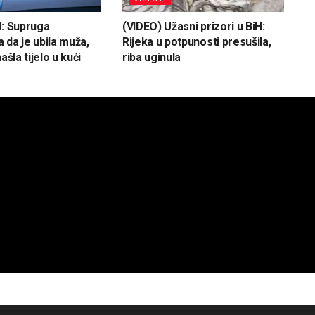
H: Supruga
(VIDEO) Užasni prizori u BiH:
 da je ubila muža,
Rijeka u potpunosti presušila,
ašla tijelo u kući
riba uginula