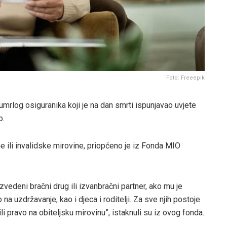
Foto: Freeepik
 umrlog osiguranika koji je na dan smrti ispunjavao uvjete
o.
ne ili invalidske mirovine, priopćeno je iz Fonda MIO
zvedeni bračni drug ili izvanbračni partner, ako mu je
državanje, kao i djeca i roditelji. Za sve njih postoje
li pravo na obiteljsku mirovinu”, istaknuli su iz ovog fonda.