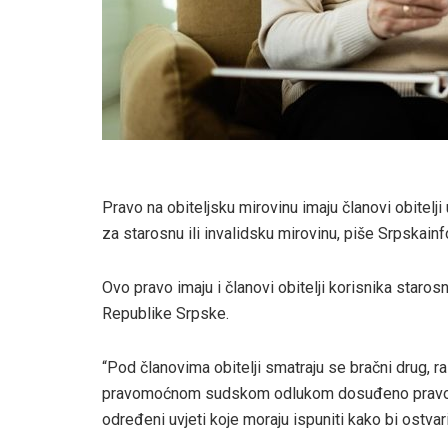
Pravo na obiteljsku mirovinu imaju članovi obitelji
za starosnu ili invalidsku mirovinu, piše Srpskainf
Ovo pravo imaju i članovi obitelji korisnika staros
Republike Srpske.
“Pod članovima obitelji smatraju se bračni drug, ra
pravomoćnom sudskom odlukom dosuđeno pravo na uz
određeni uvjeti koje moraju ispuniti kako bi ostvari