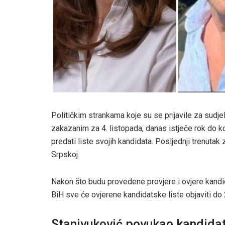
Političkim strankama koje su se prijavile za sudj
zakazanim za 4. listopada, danas istječe rok do 
predati liste svojih kandidata. Posljednji trenutak
Srpskoj.
Nakon što budu provedene provjere i ovjere kandid
BiH sve će ovjerene kandidatske liste objaviti do
Stanivuković povukao kandida