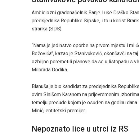
Ambiciozni gradonačelnik Banje Luke Draško Stani
predsjednika Republike Srpske, i to u korist Bran
stranka (SDS).
“Nama je jedinstvo oporbe na prvom mjestu i mi 
Božovića”, kazao je Stanivuković, okončavši na ta
ozbiljno poremetili planove da se u listopadu s v
Milorada Dodika.
Blanuša je bio kandidat za predsjednika Republik
ovim Sinišom Karanom na prijevremenim izborima o
temelju presude kojom je osuđen na godinu dana 
Minić, entitetski premijer.
Nepoznato lice u utrci iz RS