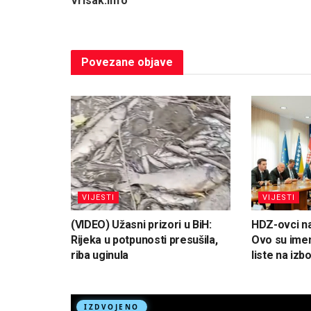
Vrisak.info
Povezane
objave
VIJESTI
VIJESTI
(VIDEO) Užasni prizori u BiH:
HDZ-ovci na
Rijeka u potpunosti presušila,
Ovo su ime
riba uginula
liste na izb