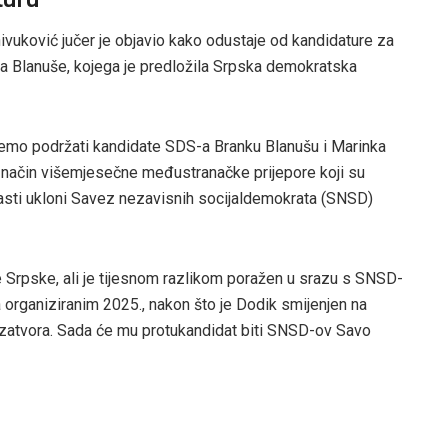
vuković jučer je objavio kako odustaje od kandidature za
ka Blanuše, kojega je predložila Srpska demokratska
ćemo podržati kandidate SDS-a Branku Blanušu i Marinka
j način višemjesečne međustranačke prijepore koji su
lasti ukloni Savez nezavisnih socijaldemokrata (SNSD)
e Srpske, ali je tijesnom razlikom poražen u srazu s SNSD-
rganiziranim 2025., nakon što je Dodik smijenjen na
zatvora. Sada će mu protukandidat biti SNSD-ov Savo