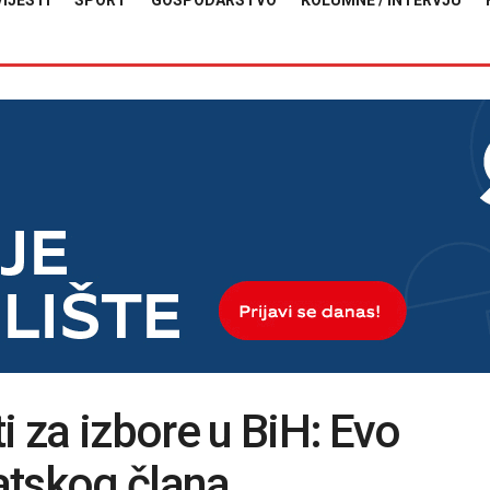
VIJESTI
SPORT
GOSPODARSTVO
KOLUMNE / INTERVJU
i za izbore u BiH: Evo
vatskog člana