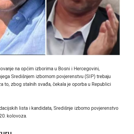
elovanje na općim izborima u Bosni i Hercegovini,
kojega Središnjem izbornom povjerenstvu (SIP) trebaju
 za to, zbog stalnih svađa, čekala je oporba u Republici
acijskih lista i kandidata, Središnje izborno povjerenstvo
 20. kolovoza.
turu