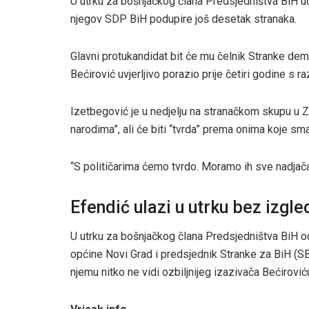
U utrku za bošnjačkog člana Predsjedništva BiH uć
njegov SDP BiH podupire još desetak stranaka.
Glavni protukandidat bit će mu čelnik Stranke dem
Bećirović uvjerljivo porazio prije četiri godine s
Izetbegović je u nedjelju na stranačkom skupu u Z
narodima”, ali će biti “tvrda” prema onima koje sma
“S političarima ćemo tvrdo. Moramo ih sve nadjača
Efendić ulazi u utrku bez izgle
U utrku za bošnjačkog člana Predsjedništva BiH odl
općine Novi Grad i predsjednik Stranke za BiH (SB
njemu nitko ne vidi ozbiljnijeg izazivača Bećirović