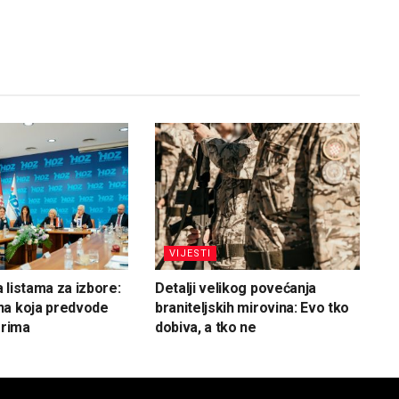
VIJESTI
 listama za izbore:
Detalji velikog povećanja
na koja predvode
braniteljskih mirovina: Evo tko
orima
dobiva, a tko ne