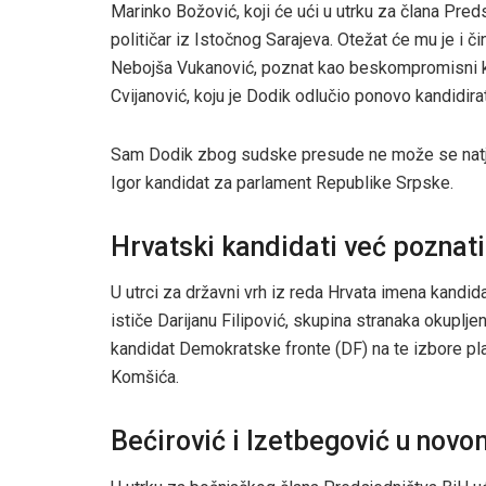
Marinko Božović, koji će ući u utrku za člana Pre
političar iz Istočnog Sarajeva. Otežat će mu je i či
Nebojša Vukanović, poznat kao beskompromisni krit
Cvijanović, koju je Dodik odlučio ponovo kandidira
Sam Dodik zbog sudske presude ne može se natjecat
Igor kandidat za parlament Republike Srpske.
Hrvatski kandidati već poznati
U utrci za državni vrh iz reda Hrvata imena kandi
ističe Darijanu Filipović, skupina stranaka okupl
kandidat Demokratske fronte (DF) na te izbore pla
Komšića.
Bećirović i Izetbegović u nov