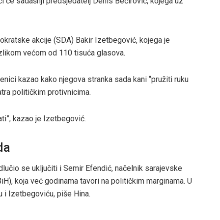
i će sadašnji predsjedatelj Denis Bećirović, kojega uz
okratske akcije (SDA) Bakir Izetbegović, kojega je
 razlikom većom od 110 tisuća glasova.
enici kazao kako njegova stranka sada kani “pružiti ruku
tra političkim protivnicima.
ti”, kazao je Izetbegović.
da
učio se uključiti i Semir Efendić, načelnik sarajevske
iH), koja već godinama tavori na političkim marginama. U
u i Izetbegoviću, piše Hina.