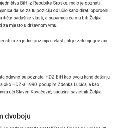
dsjedništva BiH iz Repubike Srpske, malo je poznati
njenica da se za tu poziciju odlučio kandidirati oporbeni
ičar sadašnje vlasti, a suparnica će mu biti Željka
ti za mjesto u državnom vrhu.
i ni za jednu poziciju u vlasti, ali je zato njegov sin
data odavno su poznata. HDZ BiH kao svoju kandidatkinju
jena oko HDZ-a 1990. podupire Zdenka Lučića, a kao
nira ući Slaven Kovačević, sadašnji savjetnik Željka
om dvoboju