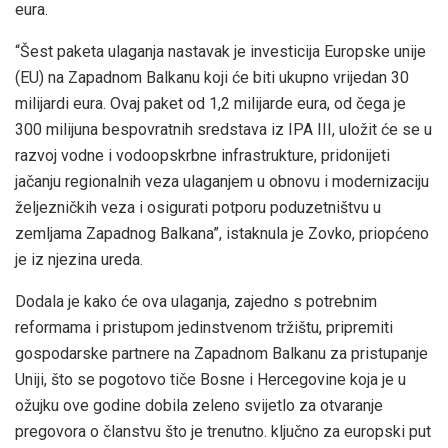
eura.
“Šest paketa ulaganja nastavak je investicija Europske unije
(EU) na Zapadnom Balkanu koji će biti ukupno vrijedan 30
milijardi eura. Ovaj paket od 1,2 milijarde eura, od čega je
300 milijuna bespovratnih sredstava iz IPA III, uložit će se u
razvoj vodne i vodoopskrbne infrastrukture, pridonijeti
jačanju regionalnih veza ulaganjem u obnovu i modernizaciju
željezničkih veza i osigurati potporu poduzetništvu u
zemljama Zapadnog Balkana”, istaknula je Zovko, priopćeno
je iz njezina ureda.
Dodala je kako će ova ulaganja, zajedno s potrebnim
reformama i pristupom jedinstvenom tržištu, pripremiti
gospodarske partnere na Zapadnom Balkanu za pristupanje
Uniji, što se pogotovo tiče Bosne i Hercegovine koja je u
ožujku ove godine dobila zeleno svijetlo za otvaranje
pregovora o članstvu što je trenutno. ključno za europski put