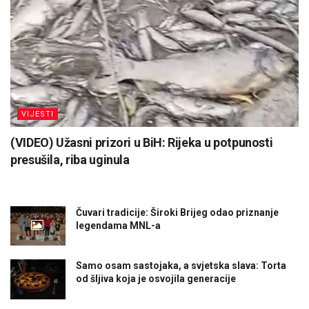
VIJESTI
(VIDEO) Užasni prizori u BiH: Rijeka u potpunosti
presušila, riba uginula
Čuvari tradicije: Široki Brijeg odao priznanje
legendama MNL-a
Samo osam sastojaka, a svjetska slava: Torta
od šljiva koja je osvojila generacije