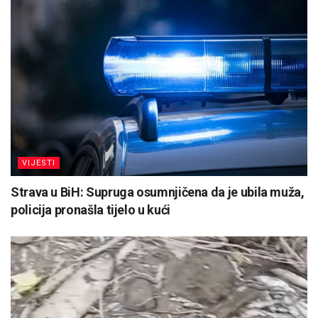
VIJESTI
Strava u BiH: Supruga osumnjičena da je ubila muža,
policija pronašla tijelo u kući