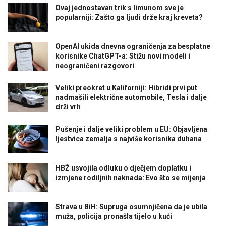
Ovaj jednostavan trik s limunom sve je
popularniji: Zašto ga ljudi drže kraj kreveta?
OpenAI ukida dnevna ograničenja za besplatne
korisnike ChatGPT-a: Stižu novi modeli i
neograničeni razgovori
Veliki preokret u Kaliforniji: Hibridi prvi put
nadmašili električne automobile, Tesla i dalje
drži vrh
Pušenje i dalje veliki problem u EU: Objavljena
ljestvica zemalja s najviše korisnika duhana
HBŽ usvojila odluku o dječjem doplatku i
izmjene rodiljnih naknada: Evo što se mijenja
Strava u BiH: Supruga osumnjičena da je ubila
muža, policija pronašla tijelo u kući