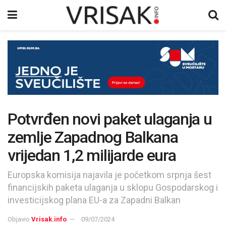
Potvrđen novi paket ulaganja u
zemlje Zapadnog Balkana
vrijedan 1,2 milijarde eura
Europska komisija najavila je početkom srpnja šest
financijskih paketa ulaganja u sklopu Gospodarskog i
investicijskog plana EU-a za Zapadni Balkan
Objavio
Vrisak.info
09/07/2024