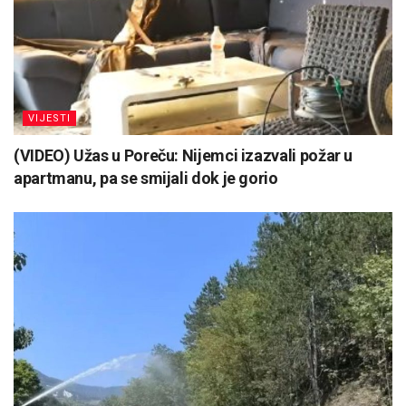
VIJESTI
(VIDEO) Užas u Poreču: Nijemci izazvali požar u
apartmanu, pa se smijali dok je gorio