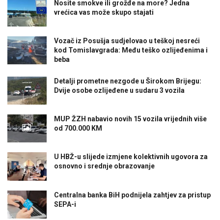
Nosite smokve ili grožđe na more? Jedna
vrećica vas može skupo stajati
Vozač iz Posušja sudjelovao u teškoj nesreći
kod Tomislavgrada: Među teško ozlijeđenima i
beba
Detalji prometne nezgode u Širokom Brijegu:
Dvije osobe ozlijeđene u sudaru 3 vozila
MUP ŽZH nabavio novih 15 vozila vrijednih više
od 700.000 KM
U HBŽ-u slijede izmjene kolektivnih ugovora za
osnovno i srednje obrazovanje
Centralna banka BiH podnijela zahtjev za pristup
SEPA-i