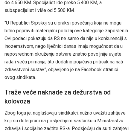
do 4.650 KM. Specijalist ide preko 5.400 KM, a
subspecijalist i više od 5.500 KM.
“U Republici Srpskoj su u praksi povećanja koja ne mogu
bitno popraviti materijalni položaj ove kategorije zaposlenih.
Ovi podaci pokazuju da RS ne samo da nije u konkurenciji s
inozemstvom, nego liječnici danas imaju mogućnost da u
neposrednom okruženju ostvare znatno povoljnije uvjete
rada i veća primanja, što dodatno pojačava pritisak na naš
zdravstveni sustav”, objavljeno je na Facebook stranici
ovog sindikata.
Traže veće naknade za dežurstva od
kolovoza
Zbog toga je, naglašavaju sindikalci, nužno uvažiti zahtjeve
koji su delegirani na posljednjem sastanku u Ministarstvu
zdravlja i socijalne zaštite RS-a. Podsjećaju da su ti zahtjevi