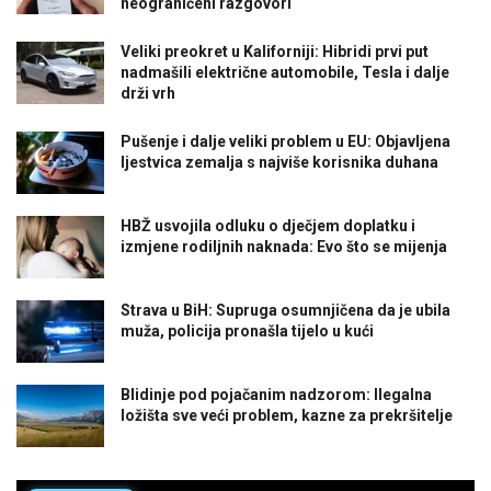
neograničeni razgovori
Veliki preokret u Kaliforniji: Hibridi prvi put
nadmašili električne automobile, Tesla i dalje
drži vrh
Pušenje i dalje veliki problem u EU: Objavljena
ljestvica zemalja s najviše korisnika duhana
HBŽ usvojila odluku o dječjem doplatku i
izmjene rodiljnih naknada: Evo što se mijenja
Strava u BiH: Supruga osumnjičena da je ubila
muža, policija pronašla tijelo u kući
Blidinje pod pojačanim nadzorom: Ilegalna
ložišta sve veći problem, kazne za prekršitelje