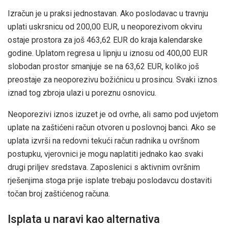
Izračun je u praksi jednostavan. Ako poslodavac u travnju
uplati uskrsnicu od 200,00 EUR, u neoporezivom okviru
ostaje prostora za još 463,62 EUR do kraja kalendarske
godine. Uplatom regresa u lipnju u iznosu od 400,00 EUR
slobodan prostor smanjuje se na 63,62 EUR, koliko još
preostaje za neoporezivu božićnicu u prosincu. Svaki iznos
iznad tog zbroja ulazi u poreznu osnovicu.
Neoporezivi iznos izuzet je od ovrhe, ali samo pod uvjetom
uplate na zaštićeni račun otvoren u poslovnoj banci. Ako se
uplata izvrši na redovni tekući račun radnika u ovršnom
postupku, vjerovnici je mogu naplatiti jednako kao svaki
drugi priljev sredstava. Zaposlenici s aktivnim ovršnim
rješenjima stoga prije isplate trebaju poslodavcu dostaviti
točan broj zaštićenog računa.
Isplata u naravi kao alternativa