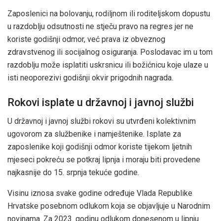
Zaposlenici na bolovanju, rodiljnom ili roditeljskom dopustu
u razdoblju odsutnosti ne stječu pravo na regres jer ne
koriste godišnji odmor, već prava iz obveznog
zdravstvenog ili socijalnog osiguranja. Poslodavac im u tom
razdoblju može isplatiti uskrsnicu ili božićnicu koje ulaze u
isti neoporezivi godišnji okvir prigodnih nagrada.
Rokovi isplate u državnoj i javnoj službi
U državnoj i javnoj službi rokovi su utvrđeni kolektivnim
ugovorom za službenike i namještenike. Isplate za
zaposlenike koji godišnji odmor koriste tijekom ljetnih
mjeseci pokreću se potkraj lipnja i moraju biti provedene
najkasnije do 15. srpnja tekuće godine.
Visinu iznosa svake godine određuje Vlada Republike
Hrvatske posebnom odlukom koja se objavljuje u Narodnim
novinama. Za 2023. godinu odlukom donesenom u lipnju