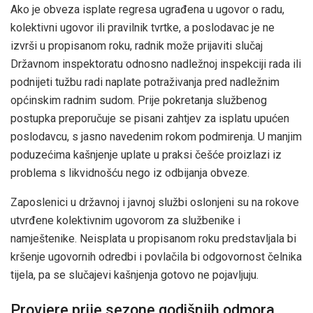
Ako je obveza isplate regresa ugrađena u ugovor o radu,
kolektivni ugovor ili pravilnik tvrtke, a poslodavac je ne
izvrši u propisanom roku, radnik može prijaviti slučaj
Državnom inspektoratu odnosno nadležnoj inspekciji rada ili
podnijeti tužbu radi naplate potraživanja pred nadležnim
općinskim radnim sudom. Prije pokretanja službenog
postupka preporučuje se pisani zahtjev za isplatu upućen
poslodavcu, s jasno navedenim rokom podmirenja. U manjim
poduzećima kašnjenje uplate u praksi češće proizlazi iz
problema s likvidnošću nego iz odbijanja obveze.
Zaposlenici u državnoj i javnoj službi oslonjeni su na rokove
utvrđene kolektivnim ugovorom za službenike i
namještenike. Neisplata u propisanom roku predstavljala bi
kršenje ugovornih odredbi i povlačila bi odgovornost čelnika
tijela, pa se slučajevi kašnjenja gotovo ne pojavljuju.
Provjere prije sezone godišnjih odmora