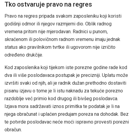
Tko ostvaruje pravo na regres
Pravo na regres pripada svakom zaposleniku koji koristi
godišnji odmor ili njegov razmjerni dio. Oblik radnog
vremena pritom nije mjerodavan. Radnici u punom,
skraćenom ili polovičnom radnom vremenu imaju jednak
status ako pravilnikom tvrtke ili ugovorom nije izričito
određeno drukčije.
Kod zaposlenika koji tijekom iste porezne godine rade kod
dva ili više poslodavaca postupak je precizniji. Uplatu može
izvršiti svaki od njih, ali je radnik dužan prethodno dostaviti
pisanu izjavu o tome je li istu naknadu za tekuće porezno
razdoblje već primio kod drugog ili bivšeg poslodavca.
Izjava mora sadržavati iznos primitka te podatak je li na
njega obračunat i uplaćen predujam poreza na dohodak. Bez
te potvrde poslodavac neće moći ispravno provesti porezni
obračun.