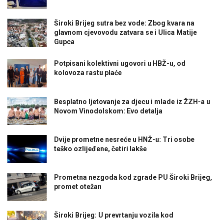
Široki Brijeg sutra bez vode: Zbog kvara na
glavnom cjevovodu zatvara se i Ulica Matije
Gupca
Potpisani kolektivni ugovori u HBŽ-u, od
kolovoza rastu plaće
Besplatno ljetovanje za djecu i mlade iz ŽZH-a u
Novom Vinodolskom: Evo detalja
Dvije prometne nesreće u HNŽ-u: Tri osobe
teško ozlijeđene, četiri lakše
Prometna nezgoda kod zgrade PU Široki Brijeg,
promet otežan
Široki Brijeg: U prevrtanju vozila kod