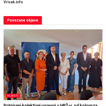
Vrisak.info
Povezane
objave
VIJESTI
Potpisani kolektivni ugovori u HBŽ-u, od kolovoza