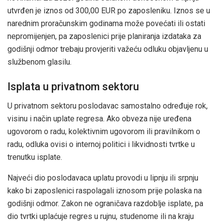
utvrđen je iznos od 300,00 EUR po zaposleniku. Iznos se u
narednim proračunskim godinama može povećati ili ostati
nepromijenjen, pa zaposlenici prije planiranja izdataka za
godišnji odmor trebaju provjeriti važeću odluku objavljenu u
službenom glasilu.
Isplata u privatnom sektoru
U privatnom sektoru poslodavac samostalno određuje rok,
visinu i način uplate regresa. Ako obveza nije uređena
ugovorom o radu, kolektivnim ugovorom ili pravilnikom o
radu, odluka ovisi o internoj politici i likvidnosti tvrtke u
trenutku isplate.
Najveći dio poslodavaca uplatu provodi u lipnju ili srpnju
kako bi zaposlenici raspolagali iznosom prije polaska na
godišnji odmor. Zakon ne ograničava razdoblje isplate, pa
dio tvrtki uplaćuje regres u rujnu, studenome ili na kraju