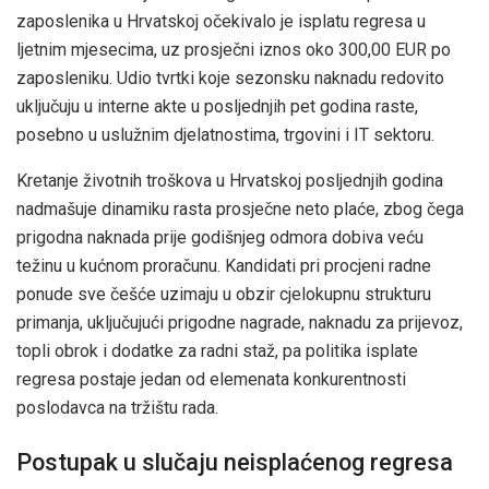
zaposlenika u Hrvatskoj očekivalo je isplatu regresa u
ljetnim mjesecima, uz prosječni iznos oko 300,00 EUR po
zaposleniku. Udio tvrtki koje sezonsku naknadu redovito
uključuju u interne akte u posljednjih pet godina raste,
posebno u uslužnim djelatnostima, trgovini i IT sektoru.
Kretanje životnih troškova u Hrvatskoj posljednjih godina
nadmašuje dinamiku rasta prosječne neto plaće, zbog čega
prigodna naknada prije godišnjeg odmora dobiva veću
težinu u kućnom proračunu. Kandidati pri procjeni radne
ponude sve češće uzimaju u obzir cjelokupnu strukturu
primanja, uključujući prigodne nagrade, naknadu za prijevoz,
topli obrok i dodatke za radni staž, pa politika isplate
regresa postaje jedan od elemenata konkurentnosti
poslodavca na tržištu rada.
Postupak u slučaju neisplaćenog regresa