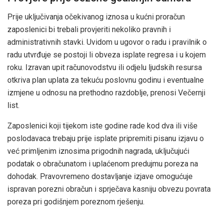
Prije uključivanja očekivanog iznosa u kućni proračun
zaposlenici bi trebali provjeriti nekoliko pravnih i
administrativnih stavki. Uvidom u ugovor o radu i pravilnik o
radu utvrđuje se postoji li obveza isplate regresa i u kojem
roku. Izravan upit računovodstvu ili odjelu ljudskih resursa
otkriva plan uplata za tekuću poslovnu godinu i eventualne
izmjene u odnosu na prethodno razdoblje, prenosi Večernji
list.
Zaposlenici koji tijekom iste godine rade kod dva ili više
poslodavaca trebaju prije isplate pripremiti pisanu izjavu o
već primljenim iznosima prigodnih nagrada, uključujući
podatak o obračunatom i uplaćenom predujmu poreza na
dohodak. Pravovremeno dostavljanje izjave omogućuje
ispravan porezni obračun i sprječava kasniju obvezu povrata
poreza pri godišnjem poreznom rješenju.