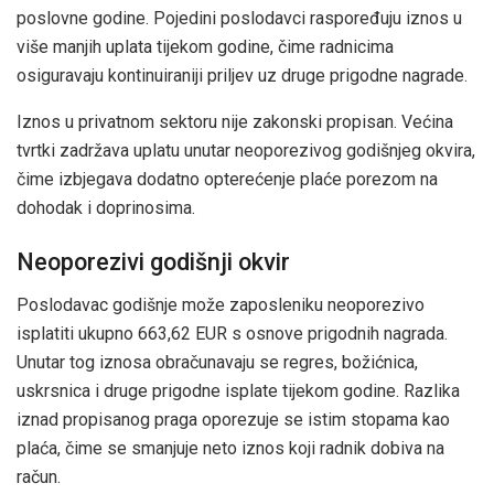
poslovne godine. Pojedini poslodavci raspoređuju iznos u
više manjih uplata tijekom godine, čime radnicima
osiguravaju kontinuiraniji priljev uz druge prigodne nagrade.
Iznos u privatnom sektoru nije zakonski propisan. Većina
tvrtki zadržava uplatu unutar neoporezivog godišnjeg okvira,
čime izbjegava dodatno opterećenje plaće porezom na
dohodak i doprinosima.
Neoporezivi godišnji okvir
Poslodavac godišnje može zaposleniku neoporezivo
isplatiti ukupno 663,62 EUR s osnove prigodnih nagrada.
Unutar tog iznosa obračunavaju se regres, božićnica,
uskrsnica i druge prigodne isplate tijekom godine. Razlika
iznad propisanog praga oporezuje se istim stopama kao
plaća, čime se smanjuje neto iznos koji radnik dobiva na
račun.