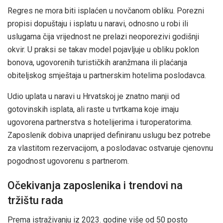
Regres ne mora biti isplaćen u novčanom obliku. Porezni
propisi dopuštaju i isplatu u naravi, odnosno u robi ili
uslugama čija vrijednost ne prelazi neoporezivi godišnji
okvir. U praksi se takav model pojavljuje u obliku poklon
bonova, ugovorenih turističkih aranžmana ili plaćanja
obiteljskog smještaja u partnerskim hotelima poslodavca.
Udio uplata u naravi u Hrvatskoj je znatno manji od
gotovinskih isplata, ali raste u tvrtkama koje imaju
ugovorena partnerstva s hotelijerima i turoperatorima.
Zaposlenik dobiva unaprijed definiranu uslugu bez potrebe
za vlastitom rezervacijom, a poslodavac ostvaruje cjenovnu
pogodnost ugovorenu s partnerom.
Očekivanja zaposlenika i trendovi na
tržištu rada
Prema istraživanju iz 2023. godine više od 50 posto