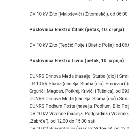
DV 10 kV Žito (Maloševići i Žitomislići), od 06:00
Poslovnica Elektro Čitluk (petak, 10. srpnja)
DV 10 kV Žito (Tepčić Polje i Biletić Polje), od 06
Poslovnica Elektro Livno (petak, 10. srpnja)
DUNRS Drinova Međa (naselja: Sturba (dio) i Smrič
LR 10 kV Sturba (naselja: Sturba (dio), Smričani (d
Grgurići, Megdan, Potkraj, Krivići i Tušnica), od 09
DUNRS Drinova Međa (naselja: Sturba (dio) i Smrič
DUNRS Podhum Pošta (naselja: Podhum, Bilo Polje,
DV 10 kV Vržerale (naselja: Podgradina i Vržer
„Zabrđe“), od 12:00 do 15:00 sati
DV 10 kV Bila-Srđevići (naselje: Srđevići), od 12: