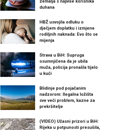
zemalja s najviše korisnika
duhana
HBŽ usvojila odluku o
dječjem doplatku i izmjene
rodiljnih naknada: Evo što se
mijenja
Strava u BiH: Supruga
osumnjičena da je ubila
muža, policija pronašla tijelo
u kući
Blidinje pod pojačanim
nadzorom: Ilegalna ložišta
sve veći problem, kazne za
prekršitelje
(VIDEO) Užasni prizori u BiH:
Rijeka u potpunosti presušila,