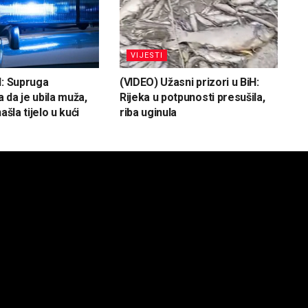
VIJESTI
H: Supruga
(VIDEO) Užasni prizori u BiH:
 da je ubila muža,
Rijeka u potpunosti presušila,
ašla tijelo u kući
riba uginula