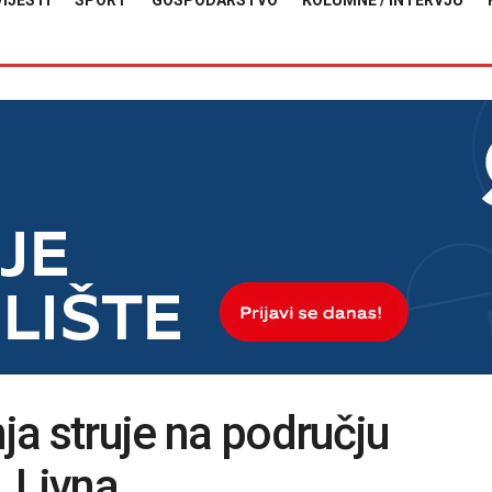
VIJESTI
SPORT
GOSPODARSTVO
KOLUMNE / INTERVJU
nja struje na području
 Livna