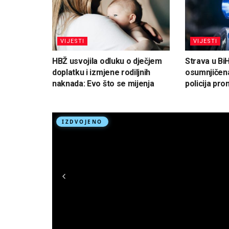
VIJESTI
VIJESTI
HBŽ usvojila odluku o dječjem
Strava u Bi
doplatku i izmjene rodiljnih
osumnjičena
naknada: Evo što se mijenja
policija pron