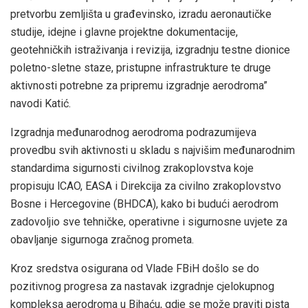
pretvorbu zemljišta u građevinsko, izradu aeronautičke
studije, idejne i glavne projektne dokumentacije,
geotehničkih istraživanja i revizija, izgradnju testne dionice
poletno-sletne staze, pristupne infrastrukture te druge
aktivnosti potrebne za pripremu izgradnje aerodroma”
navodi Katić.
Izgradnja međunarodnog aerodroma podrazumijeva
provedbu svih aktivnosti u skladu s najvišim međunarodnim
standardima sigurnosti civilnog zrakoplovstva koje
propisuju lCAO, EASA i Direkcija za civilno zrakoplovstvo
Bosne i Hercegovine (BHDCA), kako bi budući aerodrom
zadovoljio sve tehničke, operativne i sigurnosne uvjete za
obavljanje sigurnoga zračnog prometa.
Kroz sredstva osigurana od Vlade FBiH došlo se do
pozitivnog progresa za nastavak izgradnje cjelokupnog
kompleksa aerodroma u Bihaću, gdje se može praviti pista