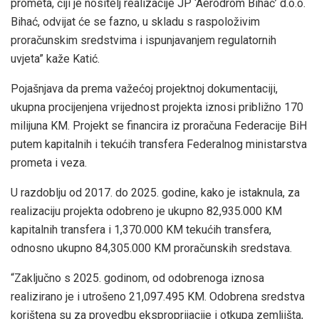
prometa, čiji je nositelj realizacije JP ‘Aerodrom Bihać’ d.o.o.
Bihać, odvijat će se fazno, u skladu s raspoloživim
proračunskim sredstvima i ispunjavanjem regulatornih
uvjeta” kaže Katić.
Pojašnjava da prema važećoj projektnoj dokumentaciji,
ukupna procijenjena vrijednost projekta iznosi približno 170
milijuna KM. Projekt se financira iz proračuna Federacije BiH
putem kapitalnih i tekućih transfera Federalnog ministarstva
prometa i veza.
U razdoblju od 2017. do 2025. godine, kako je istaknula, za
realizaciju projekta odobreno je ukupno 82,935.000 KM
kapitalnih transfera i 1,370.000 KM tekućih transfera,
odnosno ukupno 84,305.000 KM proračunskih sredstava.
“Zaključno s 2025. godinom, od odobrenoga iznosa
realizirano je i utrošeno 21,097.495 KM. Odobrena sredstva
korištena su za provedbu eksproprijacije i otkupa zemljišta,