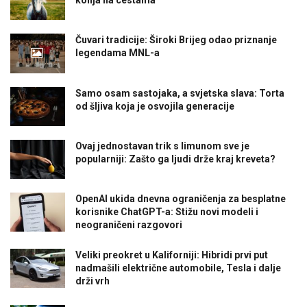
konja na cestama
Čuvari tradicije: Široki Brijeg odao priznanje
legendama MNL-a
Samo osam sastojaka, a svjetska slava: Torta
od šljiva koja je osvojila generacije
Ovaj jednostavan trik s limunom sve je
popularniji: Zašto ga ljudi drže kraj kreveta?
OpenAI ukida dnevna ograničenja za besplatne
korisnike ChatGPT-a: Stižu novi modeli i
neograničeni razgovori
Veliki preokret u Kaliforniji: Hibridi prvi put
nadmašili električne automobile, Tesla i dalje
drži vrh