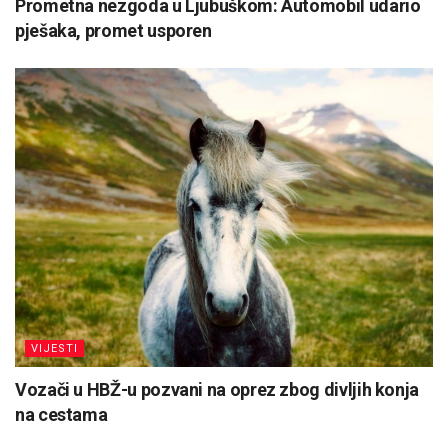
Prometna nezgoda u Ljubuškom: Automobil udario
pješaka, promet usporen
VIJESTI
Vozači u HBŽ-u pozvani na oprez zbog divljih konja
na cestama