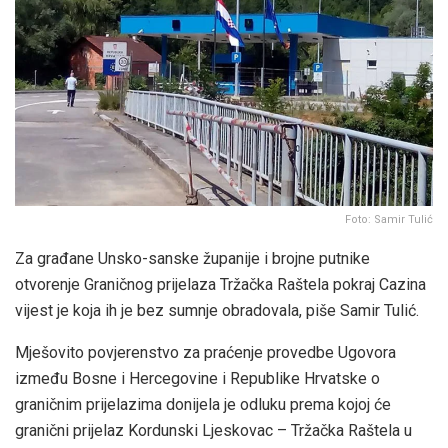
Foto: Samir Tulić
Za građane Unsko-sanske županije i brojne putnike
otvorenje Graničnog prijelaza Tržačka Raštela pokraj Cazina
vijest je koja ih je bez sumnje obradovala, piše Samir Tulić.
Mješovito povjerenstvo za praćenje provedbe Ugovora
između Bosne i Hercegovine i Republike Hrvatske o
graničnim prijelazima donijela je odluku prema kojoj će
granični prijelaz Kordunski Ljeskovac – Tržačka Raštela u