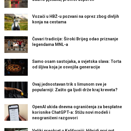
Vozači u HBŽ-u pozvani na oprez zbog divljih
konja na cestama
Čuvari tradicije: Široki Brijeg odao priznanje
legendama MNL-a
Samo osam sastojaka, a svjetska slava: Torta
od šljiva koja je osvojila generacije
Ovaj jednostavan trik s limunom sve je
popularniji: Zašto ga ljudi drže kraj kreveta?
OpenAI ukida dnevna ograničenja za besplatne
korisnike ChatGPT-a: Stižu novi modeli i
neograničeni razgovori
Veliki preokret u Kaliforniji: Hibridi prvi put