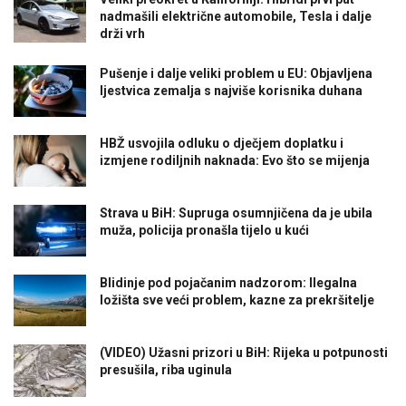
nadmašili električne automobile, Tesla i dalje
drži vrh
Pušenje i dalje veliki problem u EU: Objavljena
ljestvica zemalja s najviše korisnika duhana
HBŽ usvojila odluku o dječjem doplatku i
izmjene rodiljnih naknada: Evo što se mijenja
Strava u BiH: Supruga osumnjičena da je ubila
muža, policija pronašla tijelo u kući
Blidinje pod pojačanim nadzorom: Ilegalna
ložišta sve veći problem, kazne za prekršitelje
(VIDEO) Užasni prizori u BiH: Rijeka u potpunosti
presušila, riba uginula