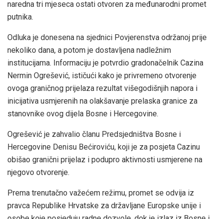
naredna tri mjeseca ostati otvoren za međunarodni promet
putnika.
Odluka je donesena na sjednici Povjerenstva održanoj prije
nekoliko dana, a potom je dostavljena nadležnim
institucijama. Informaciju je potvrdio gradonačelnik Cazina
Nermin Ogrešević, ističući kako je privremeno otvorenje
ovoga graničnog prijelaza rezultat višegodišnjih napora i
inicijativa usmjerenih na olakšavanje prelaska granice za
stanovnike ovog dijela Bosne i Hercegovine.
Ogrešević je zahvalio članu Predsjedništva Bosne i
Hercegovine Denisu Bećiroviću, koji je za posjeta Cazinu
obišao granični prijelaz i podupro aktivnosti usmjerene na
njegovo otvorenje.
Prema trenutačno važećem režimu, promet se odvija iz
pravca Republike Hrvatske za državljane Europske unije i
osobe koje posjeduju radne dozvole, dok je izlaz iz Bosne i