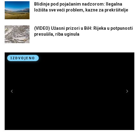
Blidinje pod pojačanim nadzorom: Ilegalna
ložišta sve veći problem, kazne za prekršitelje
(VIDEO) Užasni prizori u BiH: Rijeka u potpunosti
presušila, riba uginula