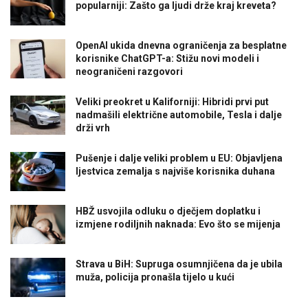
popularniji: Zašto ga ljudi drže kraj kreveta?
OpenAI ukida dnevna ograničenja za besplatne
korisnike ChatGPT-a: Stižu novi modeli i
neograničeni razgovori
Veliki preokret u Kaliforniji: Hibridi prvi put
nadmašili električne automobile, Tesla i dalje
drži vrh
Pušenje i dalje veliki problem u EU: Objavljena
ljestvica zemalja s najviše korisnika duhana
HBŽ usvojila odluku o dječjem doplatku i
izmjene rodiljnih naknada: Evo što se mijenja
Strava u BiH: Supruga osumnjičena da je ubila
muža, policija pronašla tijelo u kući