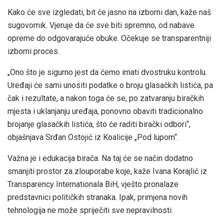
Kako će sve izgledati, bit će jasno na izborni dan, kaže naš
sugovornik. Vjeruje da će sve biti spremno, od nabave
opreme do odgovarajuće obuke. Očekuje se transparentniji
izborni proces.
„Ono što je sigurno jest da ćemo imati dvostruku kontrolu.
Uređaji će sami unositi podatke o broju glasačkih listića, pa
čak i rezultate, a nakon toga će se, po zatvaranju biračkih
mjesta i uklanjanju uređaja, ponovno obaviti tradicionalno
brojanje glasačkih listića, što će raditi birački odbori“,
objašnjava Srđan Ostojić iz Koalicije „Pod lupom“.
Važna je i edukacija birača. Na taj će se način dodatno
smanjiti prostor za zlouporabe koje, kaže Ivana Korajlić iz
Transparency Internationala BiH, vješto pronalaze
predstavnici političkih stranaka. Ipak, primjena novih
tehnologija ne može spriječiti sve nepravilnosti.