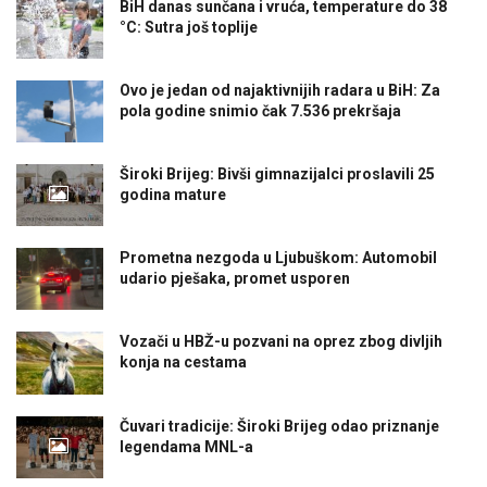
BiH danas sunčana i vruća, temperature do 38
°C: Sutra još toplije
Ovo je jedan od najaktivnijih radara u BiH: Za
pola godine snimio čak 7.536 prekršaja
Široki Brijeg: Bivši gimnazijalci proslavili 25
godina mature
Prometna nezgoda u Ljubuškom: Automobil
udario pješaka, promet usporen
Vozači u HBŽ-u pozvani na oprez zbog divljih
konja na cestama
Čuvari tradicije: Široki Brijeg odao priznanje
legendama MNL-a