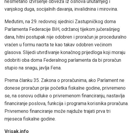
nesmetano izvršenje obveza iz osnova unutarnjeg i
vanjskog duga, socijalnih davanja, invalidnina i mirovina.
Međutim, na 29. redovnoj sjednici Zastupničkog doma
Parlamenta Federacije BiH, održanoj tijekom jučerašnjeg
dana, hitni postupak nije odobren i proračun je proceduralno
vraćen u formu nacrta te kao takav odobren većinom
glasova. Slijedi utvrđivanje konačnog prijedloga koji moraju
odobriti oba doma Federalnog parlamenta da bi proračun
stupio na snagu, javlja Fena.
Prema članku 35. Zakona o proračunima, ako Parlament ne
donese proračun prije početka fiskalne godine, privremeno
se, na osnovu odluke o privremenom financiranju, nastavlja
financiranje poslova, funkcija i programa korisnika proračuna.
Privremeno financiranje može najduže trajati prva tri
mjeseca fiskalne godine.
Vrisak.info