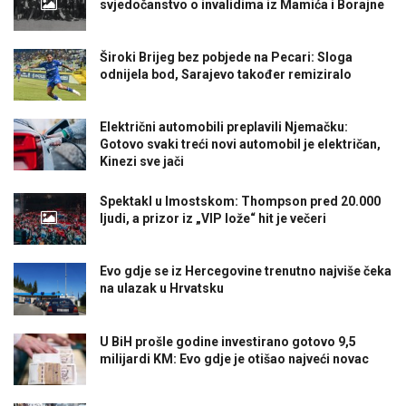
svjedočanstvo o invalidima iz Mamića i Borajne
Široki Brijeg bez pobjede na Pecari: Sloga
odnijela bod, Sarajevo također remiziralo
Električni automobili preplavili Njemačku:
Gotovo svaki treći novi automobil je električan,
Kinezi sve jači
Spektakl u Imostskom: Thompson pred 20.000
ljudi, a prizor iz „VIP lože“ hit je večeri
Evo gdje se iz Hercegovine trenutno najviše čeka
na ulazak u Hrvatsku
U BiH prošle godine investirano gotovo 9,5
milijardi KM: Evo gdje je otišao najveći novac