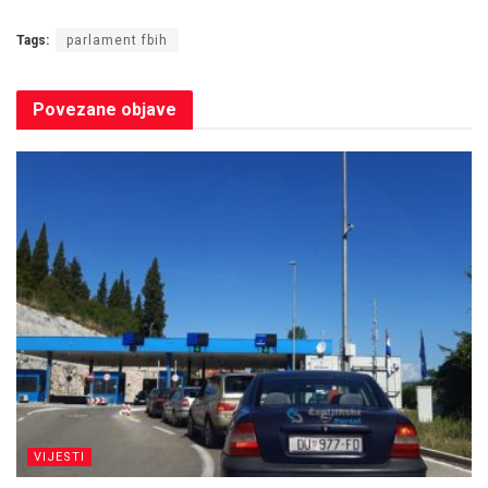
Tags:
parlament fbih
Povezane
objave
VIJESTI