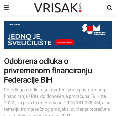
Odobrena odluka o
privremenom financiranju
Federacije BiH
Prijedlogom odluke je utvrđen iznos privremenog
financiranja FBiH, do donošenja proračuna FBiH za
2022., za prva tri mjeseca od 1.116.181.228 KM, a na
temelju tromjesečnog prosjeka izvršenja proračuna
u razdoblju siječanj – rujan 2021.