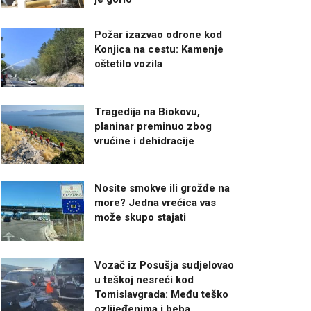
Požar izazvao odrone kod
Konjica na cestu: Kamenje
oštetilo vozila
Tragedija na Biokovu,
planinar preminuo zbog
vrućine i dehidracije
Nosite smokve ili grožđe na
more? Jedna vrećica vas
može skupo stajati
Vozač iz Posušja sudjelovao
u teškoj nesreći kod
Tomislavgrada: Među teško
ozlijeđenima i beba