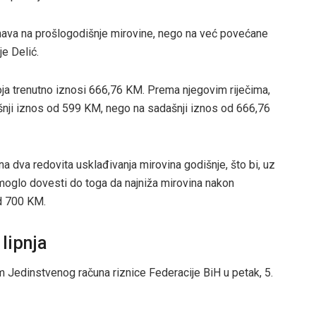
nava na prošlogodišnje mirovine, nego na već povećane
je Delić.
koja trenutno iznosi 666,76 KM. Prema njegovim riječima,
šnji iznos od 599 KM, nego na sadašnji iznos od 666,76
 dva redovita usklađivanja mirovina godišnje, što bi, uz
moglo dovesti do toga da najniža mirovina nakon
d 700 KM.
 lipnja
 Jedinstvenog računa riznice Federacije BiH u petak, 5.