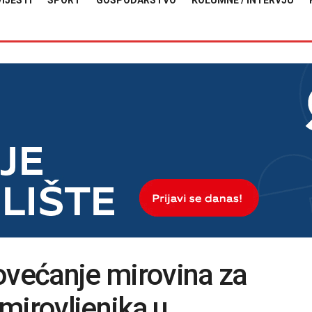
VIJESTI
SPORT
GOSPODARSTVO
KOLUMNE / INTERVJU
ovećanje mirovina za
mirovljenika u