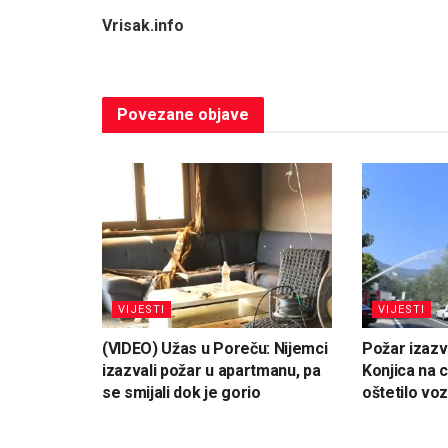
Vrisak.info
Povezane
objave
VIJESTI
VIJESTI
(VIDEO) Užas u Poreču: Nijemci
Požar izaz
izazvali požar u apartmanu, pa
Konjica na 
se smijali dok je gorio
oštetilo voz