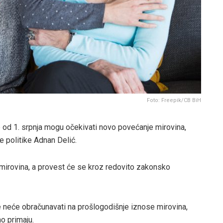
Foto: Freepik/CB BiH
e od 1. srpnja mogu očekivati novo povećanje mirovina,
ne politike Adnan Delić.
 mirovina, a provest će se kroz redovito zakonsko
e neće obračunavati na prošlogodišnje iznose mirovina,
o primaju.