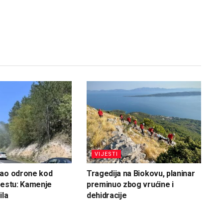
VIJESTI
vao odrone kod
Tragedija na Biokovu, planinar
cestu: Kamenje
preminuo zbog vrućine i
ila
dehidracije