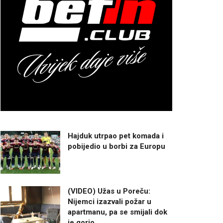
Hajduk utrpao pet komada i
pobijedio u borbi za Europu
(VIDEO) Užas u Poreču:
Nijemci izazvali požar u
apartmanu, pa se smijali dok
je gorio