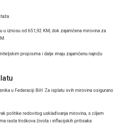
taža.
e su u iznosu od 651,92 KM, dok zajamčena mirovina za
KM.
niteljskim propisima i dalje imaju zajamčenu najnižu
latu
nika u Federaciji BiH. Za isplatu svih mirovina osigurano
ak politike redovitog usklađivanja mirovina, s ciljem
a rasta troškova života i inflacijskih pritisaka.