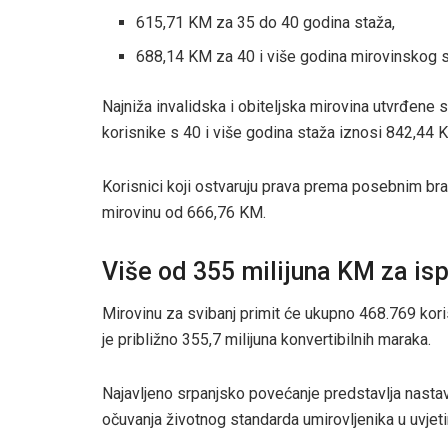
615,71 KM za 35 do 40 godina staža,
688,14 KM za 40 i više godina mirovinskog s
Najniža invalidska i obiteljska mirovina utvrđen
korisnike s 40 i više godina staža iznosi 842,44 
Korisnici koji ostvaruju prava prema posebnim bra
mirovinu od 666,76 KM.
Više od 355 milijuna KM za isp
Mirovinu za svibanj primit će ukupno 468.769 koris
je približno 355,7 milijuna konvertibilnih maraka.
Najavljeno srpanjsko povećanje predstavlja nastav
očuvanja životnog standarda umirovljenika u uvjetim