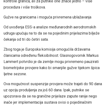
kontrole granica, ali za putnike one znače jedno – više
procedura i više troškova.
Gužve na granicama i moguća privremena ublažavanja
Od uvođenja ESS-a analize međunarodnih aerodromskih
udruga upućuju na to da se na pojedinim prijelazima bilježe
čekanja od tri do četiri sata.
Zbog toga je Europska komisija omogućila državama
članicama određenu fleksibilnost. Glasnogovornik Markus
Lammert potvrdio je da zemlje mogu privremeno pauzirati
biometrijske provjere kako bi smanjile gužve tijekom špica
ljetne sezone.
Ova mogućnost suspenzije provjera može trajati do 90 dana
uz opciju produljenja za još 60 dana. Ipak, putnike se
upozorava da se na granične prijelaze zapute ranije nego
inače jer implementacija sustava ovisi o pojedinačnim