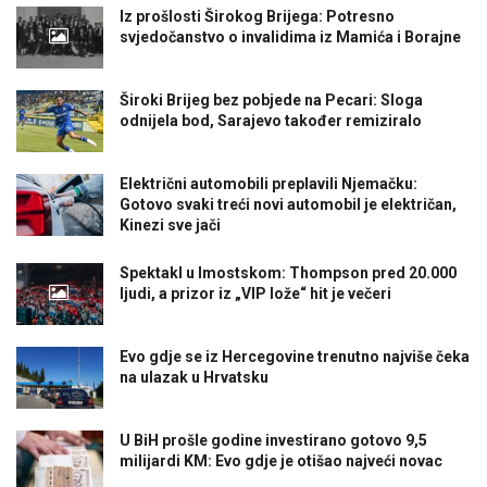
Iz prošlosti Širokog Brijega: Potresno
svjedočanstvo o invalidima iz Mamića i Borajne
Široki Brijeg bez pobjede na Pecari: Sloga
odnijela bod, Sarajevo također remiziralo
Električni automobili preplavili Njemačku:
Gotovo svaki treći novi automobil je električan,
Kinezi sve jači
Spektakl u Imostskom: Thompson pred 20.000
ljudi, a prizor iz „VIP lože“ hit je večeri
Evo gdje se iz Hercegovine trenutno najviše čeka
na ulazak u Hrvatsku
U BiH prošle godine investirano gotovo 9,5
milijardi KM: Evo gdje je otišao najveći novac