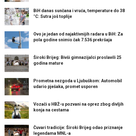
BiH danas sunčana i vruća, temperature do 38
°C: Sutra još toplije
Ovo je jedan od najaktivnijih radara u BiH: Za
pola godine snimio čak 7.536 prekršaja
Široki Brijeg: Bivši gimnazijalci proslavili 25
godina mature
Prometna nezgoda u Ljubuškom: Automobil
udario pješaka, promet usporen
Vozači u HBŽ-u pozvani na oprez zbog divljih
konja na cestama
Čuvari tradicije: Široki Brijeg odao priznanje
legendama MNL-a