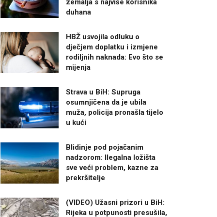
zemalja s najviše korisnika
duhana
HBŽ usvojila odluku o
dječjem doplatku i izmjene
rodiljnih naknada: Evo što se
mijenja
Strava u BiH: Supruga
osumnjičena da je ubila
muža, policija pronašla tijelo
u kući
Blidinje pod pojačanim
nadzorom: Ilegalna ložišta
sve veći problem, kazne za
prekršitelje
(VIDEO) Užasni prizori u BiH:
Rijeka u potpunosti presušila,