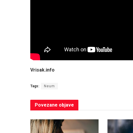
Vrisak.info
Tags:
Neum
Povezane
objave