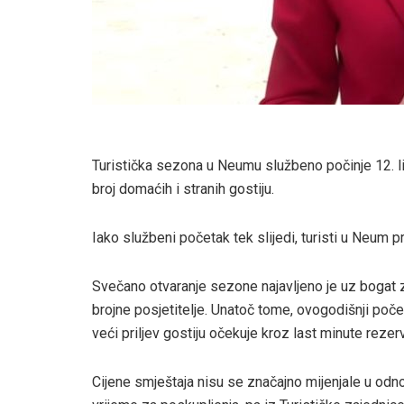
Turistička sezona u Neumu službeno počinje 12. lip
broj domaćih i stranih gostiju.
Iako službeni početak tek slijedi, turisti u Neum pri
Svečano otvaranje sezone najavljeno je uz bogat z
brojne posjetitelje. Unatoč tome, ovogodišnji poče
veći priljev gostiju očekuje kroz last minute rezerv
Cijene smještaja nisu se značajno mijenjale u odnos