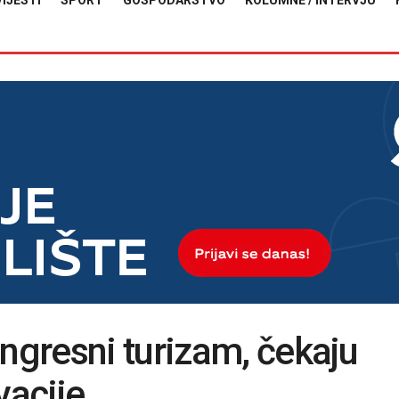
VIJESTI
SPORT
GOSPODARSTVO
KOLUMNE / INTERVJU
gresni turizam, čekaju
vacije