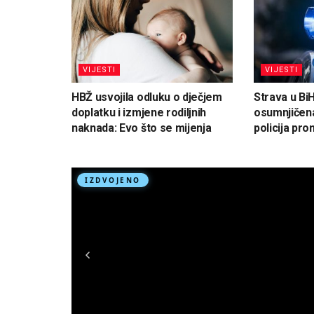
VIJESTI
VIJESTI
HBŽ usvojila odluku o dječjem
Strava u Bi
doplatku i izmjene rodiljnih
osumnjičena
naknada: Evo što se mijenja
policija pron