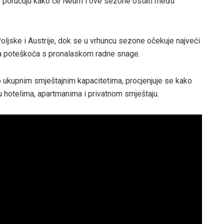
ice poručuju kako će Neum i ove sezone ostati među
oljske i Austrije, dok se u vrhuncu sezone očekuje najveći
ema poteškoća s pronalaskom radne snage.
 o ukupnim smještajnim kapacitetima, procjenjuje se kako
 hotelima, apartmanima i privatnom smještaju.