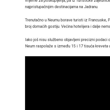
vrijeme za poskupljenja, pa iz Turističke zajedn
najpristupačnijim destinacijama na Jadranu.
Trenutačno u Neumu borave turisti iz Francuske, P
broj domaćih gostiju. Većina hotelijera i dalje n
Iako još nisu službeno objavljeni precizni podaci
Neum raspolaže s između 15 i 17 tisuća kreveta u