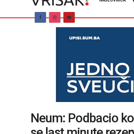
NASLOVNICA
Neum: Podbacio kon
se last minute rezer