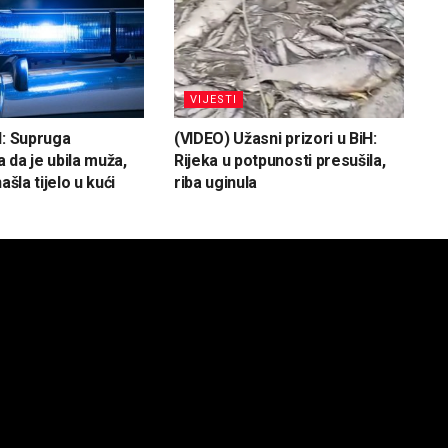
VIJESTI
H: Supruga
(VIDEO) Užasni prizori u BiH:
 da je ubila muža,
Rijeka u potpunosti presušila,
ašla tijelo u kući
riba uginula