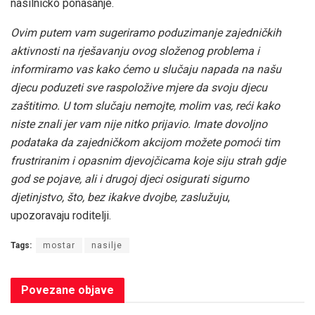
nasilničko ponašanje.
Ovim putem vam sugeriramo poduzimanje zajedničkih
aktivnosti na rješavanju ovog složenog problema i
informiramo vas kako ćemo u slučaju napada na našu
djecu poduzeti sve raspoložive mjere da svoju djecu
zaštitimo. U tom slučaju nemojte, molim vas, reći kako
niste znali jer vam nije nitko prijavio. Imate dovoljno
podataka da zajedničkom akcijom možete pomoći tim
frustriranim i opasnim djevojčicama koje siju strah gdje
god se pojave, ali i drugoj djeci osigurati sigurno
djetinjstvo, što, bez ikakve dvojbe, zaslužuju
,
upozoravaju roditelji.
Tags:
mostar
nasilje
Povezane
objave