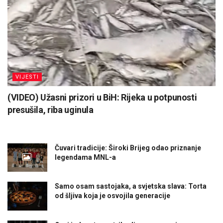
VIJESTI
(VIDEO) Užasni prizori u BiH: Rijeka u potpunosti
presušila, riba uginula
Čuvari tradicije: Široki Brijeg odao priznanje
legendama MNL-a
Samo osam sastojaka, a svjetska slava: Torta
od šljiva koja je osvojila generacije