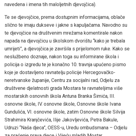
navedena i imena tih maloljetnih djevojčica).
Te se djevojčice, prema dostupnim informacijama, oblače
slično te imaju dukseve i jakne s kapuljačama. Navodno su
te djevojčice na društvenim mrežama komentirale nakon
napada na djevojčicu u školskom dvorištu “kako je trebala
umrijeti”, a djevojčica je završila s prijelomom ruke. Kako se
neslužbeno doznaje, nakon toga su informirane škola i
policija o izgredu te je konačno 10. travnja upućeno pismo
koje je dostavljeno ravnatelju policije Hercegovačko-
neretvanske županije, Centru za socijalni rad, Odjelu za
društvene djelatnosti grada Mostara te ravnateljima više
mostarskih osnovnih škola Antuna Branka Šimića, III.
osnovne škole, IV. osnovne škole, Osnovne škole Ivana
Gundulića, VI. osnovne škole, zatim Osnovne škole Silvija
Strahimira Kranjčevića, Ilije Jakovljevića, Petra Bakule,
Udruzi “Naša djeca”, OESS-u, Uredu ombudsmana – Odjelu
za praćenje prava djece i Vijeću mladih Mostar.