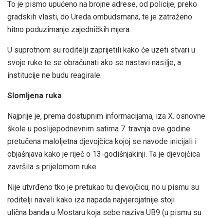
To je pismo upućeno na brojne adrese, od policije, preko
gradskih vlasti, do Ureda ombudsmana, te je zatraženo
hitno poduzimanje zajedničkih mjera.
U suprotnom su roditelji zaprijetili kako će uzeti stvari u
svoje ruke te se obračunati ako se nastavi nasilje, a
institucije ne budu reagirale.
Slomljena ruka
Najprije je, prema dostupnim informacijama, iza X. osnovne
škole u poslijepodnevnim satima 7. travnja ove godine
pretučena maloljetna djevojčica kojoj se navode inicijali i
objašnjava kako je riječ o 13-godišnjakinji. Ta je djevojčica
završila s prijelomom ruke.
Nije utvrđeno tko je pretukao tu djevojčicu, no u pismu su
roditelji naveli kako iza napada najvjerojatnije stoji
ulična banda u Mostaru koja sebe naziva UB9 (u pismu su