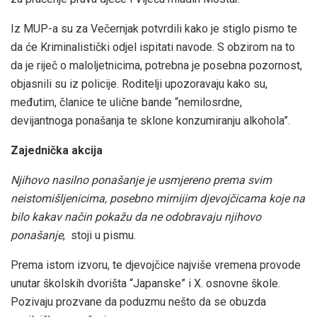
Iz MUP-a su za Večernjak potvrdili kako je stiglo pismo te
da će Kriminalistički odjel ispitati navode. S obzirom na to
da je riječ o maloljetnicima, potrebna je posebna pozornost,
objasnili su iz policije. Roditelji upozoravaju kako su,
međutim, članice te ulične bande “nemilosrdne,
devijantnoga ponašanja te sklone konzumiranju alkohola”.
Zajednička akcija
Njihovo nasilno ponašanje je usmjereno prema svim
neistomišljenicima, posebno mirnijim djevojčicama koje na
bilo kakav način pokažu da ne odobravaju njihovo
ponašanje
, stoji u pismu.
Prema istom izvoru, te djevojčice najviše vremena provode
unutar školskih dvorišta “Japanske” i X. osnovne škole.
Pozivaju prozvane da poduzmu nešto da se obuzda