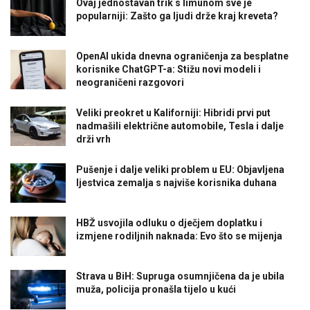
Ovaj jednostavan trik s limunom sve je
popularniji: Zašto ga ljudi drže kraj kreveta?
OpenAI ukida dnevna ograničenja za besplatne
korisnike ChatGPT-a: Stižu novi modeli i
neograničeni razgovori
Veliki preokret u Kaliforniji: Hibridi prvi put
nadmašili električne automobile, Tesla i dalje
drži vrh
Pušenje i dalje veliki problem u EU: Objavljena
ljestvica zemalja s najviše korisnika duhana
HBŽ usvojila odluku o dječjem doplatku i
izmjene rodiljnih naknada: Evo što se mijenja
Strava u BiH: Supruga osumnjičena da je ubila
muža, policija pronašla tijelo u kući