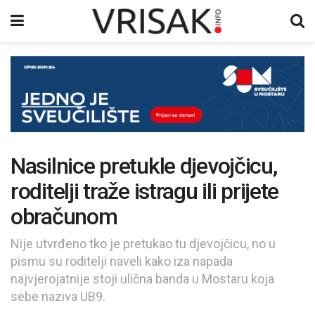
Nasilnice pretukle djevojčicu,
roditelji traže istragu ili prijete
obračunom
Nije utvrđeno tko je pretukao tu djevojčicu, no u
pismu su roditelji naveli kako iza napada
najvjerojatnije stoji ulična banda u Mostaru koja
sebe naziva UB9.