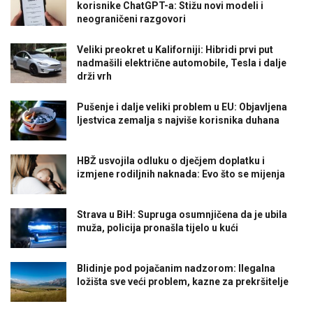
korisnike ChatGPT-a: Stižu novi modeli i
neograničeni razgovori
Veliki preokret u Kaliforniji: Hibridi prvi put
nadmašili električne automobile, Tesla i dalje
drži vrh
Pušenje i dalje veliki problem u EU: Objavljena
ljestvica zemalja s najviše korisnika duhana
HBŽ usvojila odluku o dječjem doplatku i
izmjene rodiljnih naknada: Evo što se mijenja
Strava u BiH: Supruga osumnjičena da je ubila
muža, policija pronašla tijelo u kući
Blidinje pod pojačanim nadzorom: Ilegalna
ložišta sve veći problem, kazne za prekršitelje