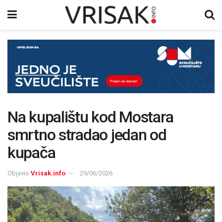
Na kupalištu kod Mostara
smrtno stradao jedan od
kupača
Objavio
Vrisak.info
29/06/2026