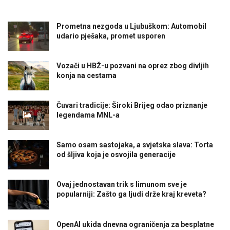
Prometna nezgoda u Ljubuškom: Automobil
udario pješaka, promet usporen
Vozači u HBŽ-u pozvani na oprez zbog divljih
konja na cestama
Čuvari tradicije: Široki Brijeg odao priznanje
legendama MNL-a
Samo osam sastojaka, a svjetska slava: Torta
od šljiva koja je osvojila generacije
Ovaj jednostavan trik s limunom sve je
popularniji: Zašto ga ljudi drže kraj kreveta?
OpenAI ukida dnevna ograničenja za besplatne