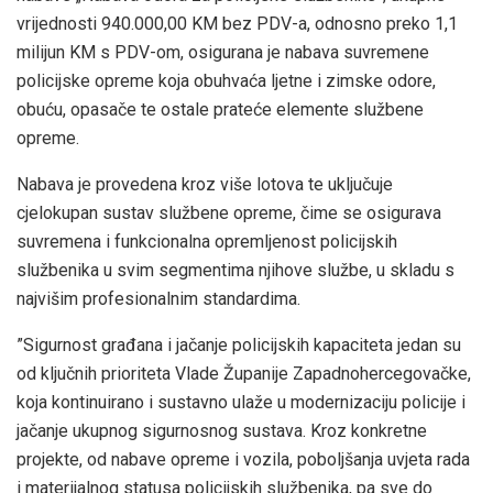
vrijednosti 940.000,00 KM bez PDV-a, odnosno preko 1,1
milijun KM s PDV-om, osigurana je nabava suvremene
policijske opreme koja obuhvaća ljetne i zimske odore,
obuću, opasače te ostale prateće elemente službene
opreme.
Nabava je provedena kroz više lotova te uključuje
cjelokupan sustav službene opreme, čime se osigurava
suvremena i funkcionalna opremljenost policijskih
službenika u svim segmentima njihove službe, u skladu s
najvišim profesionalnim standardima.
”Sigurnost građana i jačanje policijskih kapaciteta jedan su
od ključnih prioriteta Vlade Županije Zapadnohercegovačke,
koja kontinuirano i sustavno ulaže u modernizaciju policije i
jačanje ukupnog sigurnosnog sustava. Kroz konkretne
projekte, od nabave opreme i vozila, poboljšanja uvjeta rada
i materijalnog statusa policijskih službenika, pa sve do