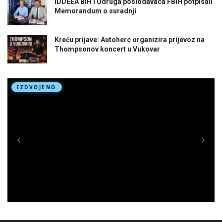
IDDEEA BiH i Udruga poslodavaca FBiH potpisali
Memorandum o suradnji
Kreću prijave: Autoherc organizira prijevoz na
Thompsonov koncert u Vukovar