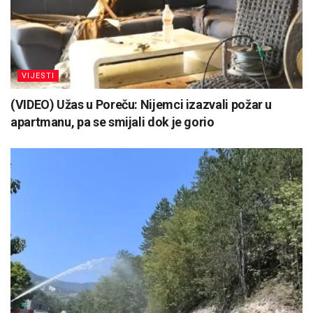
VIJESTI
(VIDEO) Užas u Poreču: Nijemci izazvali požar u
apartmanu, pa se smijali dok je gorio