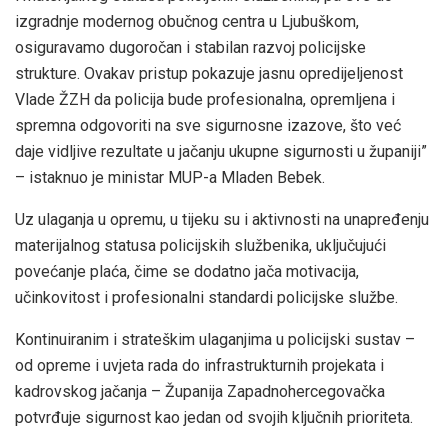
izgradnje modernog obučnog centra u Ljubuškom,
osiguravamo dugoročan i stabilan razvoj policijske
strukture. Ovakav pristup pokazuje jasnu opredijeljenost
Vlade ŽZH da policija bude profesionalna, opremljena i
spremna odgovoriti na sve sigurnosne izazove, što već
daje vidljive rezultate u jačanju ukupne sigurnosti u županiji”
– istaknuo je ministar MUP-a Mladen Bebek.
Uz ulaganja u opremu, u tijeku su i aktivnosti na unapređenju
materijalnog statusa policijskih službenika, uključujući
povećanje plaća, čime se dodatno jača motivacija,
učinkovitost i profesionalni standardi policijske službe.
Kontinuiranim i strateškim ulaganjima u policijski sustav –
od opreme i uvjeta rada do infrastrukturnih projekata i
kadrovskog jačanja – Županija Zapadnohercegovačka
potvrđuje sigurnost kao jedan od svojih ključnih prioriteta.