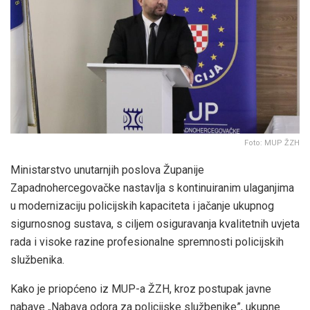
Foto: MUP ŽZH
Ministarstvo unutarnjih poslova Županije
Zapadnohercegovačke nastavlja s kontinuiranim ulaganjima
u modernizaciju policijskih kapaciteta i jačanje ukupnog
sigurnosnog sustava, s ciljem osiguravanja kvalitetnih uvjeta
rada i visoke razine profesionalne spremnosti policijskih
službenika.
Kako je priopćeno iz MUP-a ŽZH, kroz postupak javne
nabave „Nabava odora za policijske službenike”, ukupne