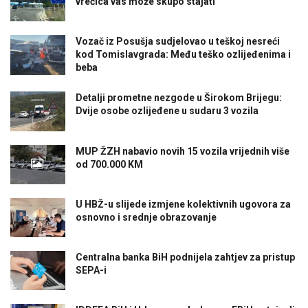
vrećica vas može skupo stajati
Vozač iz Posušja sudjelovao u teškoj nesreći
kod Tomislavgrada: Među teško ozlijeđenima i
beba
Detalji prometne nezgode u Širokom Brijegu:
Dvije osobe ozlijeđene u sudaru 3 vozila
MUP ŽZH nabavio novih 15 vozila vrijednih više
od 700.000 KM
U HBŽ-u slijede izmjene kolektivnih ugovora za
osnovno i srednje obrazovanje
Centralna banka BiH podnijela zahtjev za pristup
SEPA-i