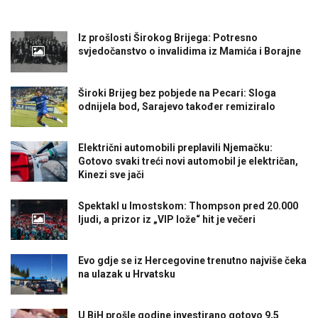
Iz prošlosti Širokog Brijega: Potresno
svjedočanstvo o invalidima iz Mamića i Borajne
Široki Brijeg bez pobjede na Pecari: Sloga
odnijela bod, Sarajevo također remiziralo
Električni automobili preplavili Njemačku:
Gotovo svaki treći novi automobil je električan,
Kinezi sve jači
Spektakl u Imostskom: Thompson pred 20.000
ljudi, a prizor iz „VIP lože“ hit je večeri
Evo gdje se iz Hercegovine trenutno najviše čeka
na ulazak u Hrvatsku
U BiH prošle godine investirano gotovo 9,5