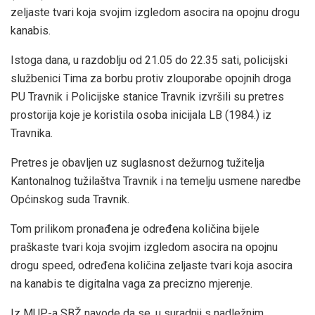
zeljaste tvari koja svojim izgledom asocira na opojnu drogu
kanabis.
Istoga dana, u razdoblju od 21.05 do 22.35 sati, policijski
službenici Tima za borbu protiv zlouporabe opojnih droga
PU Travnik i Policijske stanice Travnik izvršili su pretres
prostorija koje je koristila osoba inicijala LB (1984.) iz
Travnika.
Pretres je obavljen uz suglasnost dežurnog tužitelja
Kantonalnog tužilaštva Travnik i na temelju usmene naredbe
Općinskog suda Travnik.
Tom prilikom pronađena je određena količina bijele
praškaste tvari koja svojim izgledom asocira na opojnu
drogu speed, određena količina zeljaste tvari koja asocira
na kanabis te digitalna vaga za precizno mjerenje.
Iz MUP-a SBŽ navode da se, u suradnji s nadležnim