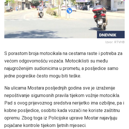
Izvor: RTVHB
S porastom broja motocikala na cestama raste i potreba za
većom odgovornošću vozača. Motociklisti su među
najugroženijim sudionicima u prometu, a posljedice samo
jedne pogreške često mogu biti teške.
Na ulicama Mostara posljednjih godina sve je izraženije
nepoštivanje sigurnosnih pravila tijekom vožnje motocikla.
Pad s ovog prijevoznog sredstva nerijetko ima ozbiljne, pa i
kobne posljedice, osobito kada vozači ne koriste zaštitnu
opremu. Zbog toga iz Policijske uprave Mostar najavljuju
pojačane kontrole tijekom ljetnih mjeseci.