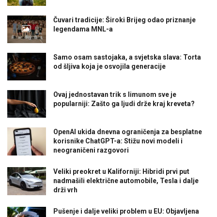
Čuvari tradicije: Široki Brijeg odao priznanje
legendama MNL-a
Samo osam sastojaka, a svjetska slava: Torta
od šljiva koja je osvojila generacije
Ovaj jednostavan trik s limunom sve je
popularniji: Zašto ga ljudi drže kraj kreveta?
OpenAI ukida dnevna ograničenja za besplatne
korisnike ChatGPT-a: Stižu novi modeli i
neograničeni razgovori
Veliki preokret u Kaliforniji: Hibridi prvi put
nadmašili električne automobile, Tesla i dalje
drži vrh
Pušenje i dalje veliki problem u EU: Objavljena