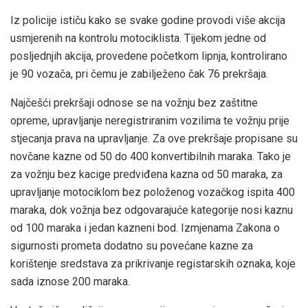
Iz policije ističu kako se svake godine provodi više akcija
usmjerenih na kontrolu motociklista. Tijekom jedne od
posljednjih akcija, provedene početkom lipnja, kontrolirano
je 90 vozača, pri čemu je zabilježeno čak 76 prekršaja.
Najčešći prekršaji odnose se na vožnju bez zaštitne
opreme, upravljanje neregistriranim vozilima te vožnju prije
stjecanja prava na upravljanje. Za ove prekršaje propisane su
novčane kazne od 50 do 400 konvertibilnih maraka. Tako je
za vožnju bez kacige predviđena kazna od 50 maraka, za
upravljanje motociklom bez položenog vozačkog ispita 400
maraka, dok vožnja bez odgovarajuće kategorije nosi kaznu
od 100 maraka i jedan kazneni bod. Izmjenama Zakona o
sigurnosti prometa dodatno su povećane kazne za
korištenje sredstava za prikrivanje registarskih oznaka, koje
sada iznose 200 maraka.