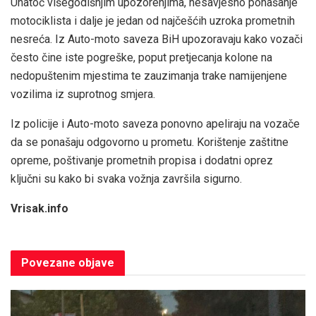
Unatoč višegodišnjim upozorenjima, nesavjesno ponašanje
motociklista i dalje je jedan od najčešćih uzroka prometnih
nesreća. Iz Auto-moto saveza BiH upozoravaju kako vozači
često čine iste pogreške, poput pretjecanja kolone na
nedopuštenim mjestima te zauzimanja trake namijenjene
vozilima iz suprotnog smjera.
Iz policije i Auto-moto saveza ponovno apeliraju na vozače
da se ponašaju odgovorno u prometu. Korištenje zaštitne
opreme, poštivanje prometnih propisa i dodatni oprez
ključni su kako bi svaka vožnja završila sigurno.
Vrisak.info
Povezane
objave