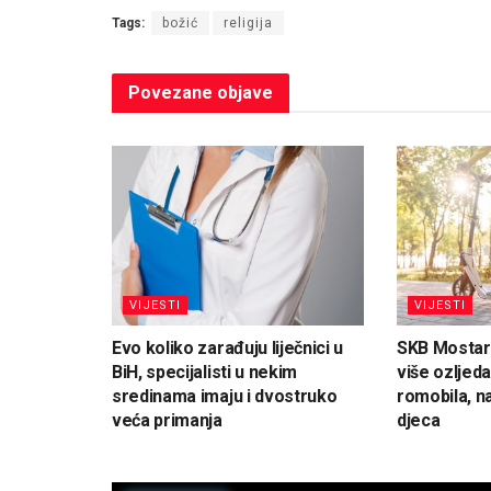
Tags:
božić
religija
Povezane
objave
VIJESTI
VIJESTI
Evo koliko zarađuju liječnici u
SKB Mostar
BiH, specijalisti u nekim
više ozljeda
sredinama imaju i dvostruko
romobila, n
veća primanja
djeca