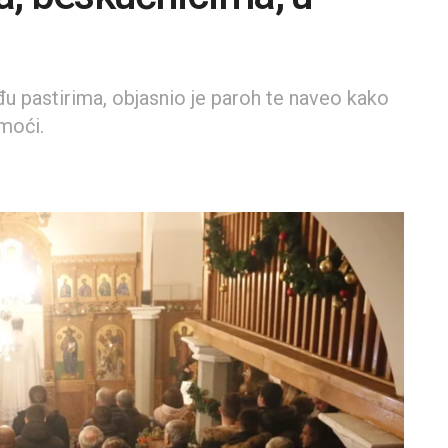
đu pastirima, objasnio je paroh te naveo kako
moći.