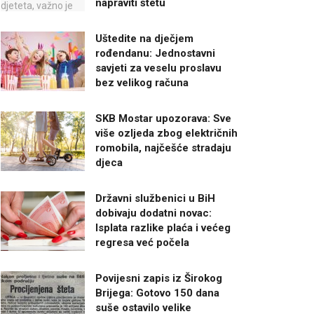
napraviti štetu
Uštedite na dječjem
rođendanu: Jednostavni
savjeti za veselu proslavu
bez velikog računa
SKB Mostar upozorava: Sve
više ozljeda zbog električnih
romobila, najčešće stradaju
djeca
Državni službenici u BiH
dobivaju dodatni novac:
Isplata razlike plaća i većeg
regresa već počela
Povijesni zapis iz Širokog
Brijega: Gotovo 150 dana
suše ostavilo velike