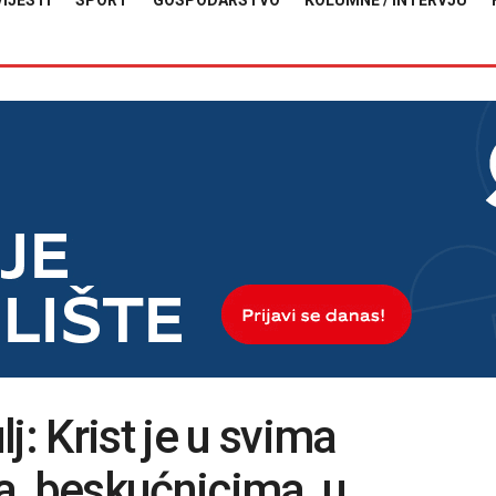
VIJESTI
SPORT
GOSPODARSTVO
KOLUMNE / INTERVJU
j: Krist je u svima
a, beskućnicima, u