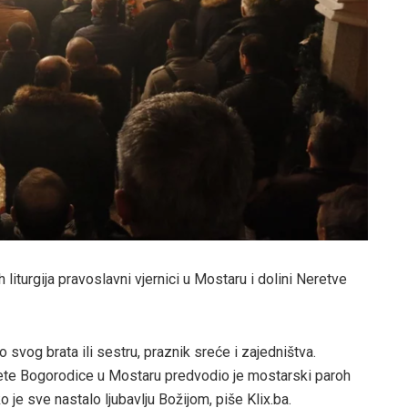
liturgija pravoslavni vjernici u Mostaru i dolini Neretve
 svog brata ili sestru, praznik sreće i zajedništva.
ete Bogorodice u Mostaru predvodio je mostarski paroh
ko je sve nastalo ljubavlju Božijom, piše Klix.ba.