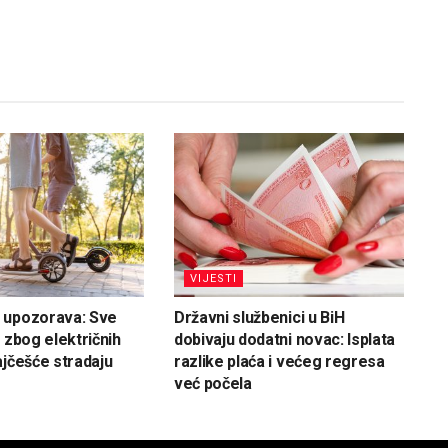
VIJESTI
 upozorava: Sve
Državni službenici u BiH
 zbog električnih
dobivaju dodatni novac: Isplata
ajčešće stradaju
razlike plaća i većeg regresa
već počela