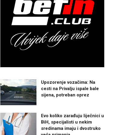
Upozorenje vozačima: Na
cesti na Privalju ispale bale
sijena, potreban oprez
Evo koliko zarađuju liječnici u
BiH, specijalisti u nekim
sredinama imaju i dvostruko
veća primanja