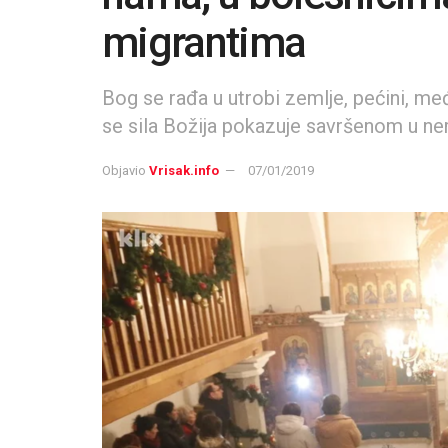
migrantima
Bog se rađa u utrobi zemlje, pećini, me
se sila Božija pokazuje savršenom u ne
Objavio
Vrisak.info
07/01/2019