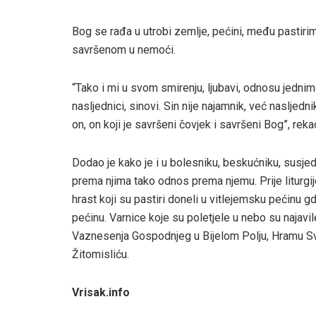
Bog se rađa u utrobi zemlje, pećini, među pastirim
savršenom u nemoći.
“Tako i mi u svom smirenju, ljubavi, odnosu jedni
nasljednici, sinovi. Sin nije najamnik, već naslje
on, on koji je savršeni čovjek i savršeni Bog”, reka
Dodao je kako je i u bolesniku, beskućniku, susjed
prema njima tako odnos prema njemu. Prije liturgij
hrast koji su pastiri doneli u vitlejemsku pećinu g
pećinu. Varnice koje su poletjele u nebo su najav
Vaznesenja Gospodnjeg u Bijelom Polju, Hramu Sve
Žitomisliću.
Vrisak.info