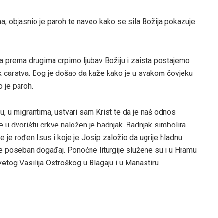
a, objasnio je paroh te naveo kako se sila Božija pokazuje
ma prema drugima crpimo ljubav Božiju i zaista postajemo
dnik carstva. Bog je došao da kaže kako je u svakom čovjeku
o je paroh.
u, u migrantima, ustvari sam Krist te da je naš odnos
e u dvorištu crkve naložen je badnjak. Badnjak simbolira
de je rođen Isus i koje je Josip založio da ugrije hladnu
ile poseban događaj. Ponoćne liturgije služene su i u Hramu
tog Vasilija Ostroškog u Blagaju i u Manastiru