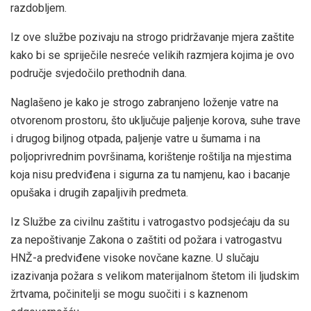
razdobljem.
Iz ove službe pozivaju na strogo pridržavanje mjera zaštite
kako bi se spriječile nesreće velikih razmjera kojima je ovo
područje svjedočilo prethodnih dana.
Naglašeno je kako je strogo zabranjeno loženje vatre na
otvorenom prostoru, što uključuje paljenje korova, suhe trave
i drugog biljnog otpada, paljenje vatre u šumama i na
poljoprivrednim površinama, korištenje roštilja na mjestima
koja nisu predviđena i sigurna za tu namjenu, kao i bacanje
opušaka i drugih zapaljivih predmeta.
Iz Službe za civilnu zaštitu i vatrogastvo podsjećaju da su
za nepoštivanje Zakona o zaštiti od požara i vatrogastvu
HNŽ-a predviđene visoke novčane kazne. U slučaju
izazivanja požara s velikom materijalnom štetom ili ljudskim
žrtvama, počinitelji se mogu suočiti i s kaznenom