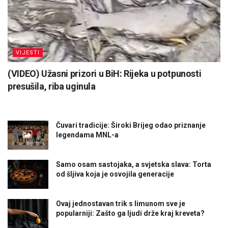
VIJESTI
(VIDEO) Užasni prizori u BiH: Rijeka u potpunosti
presušila, riba uginula
Čuvari tradicije: Široki Brijeg odao priznanje
legendama MNL-a
Samo osam sastojaka, a svjetska slava: Torta
od šljiva koja je osvojila generacije
Ovaj jednostavan trik s limunom sve je
popularniji: Zašto ga ljudi drže kraj kreveta?