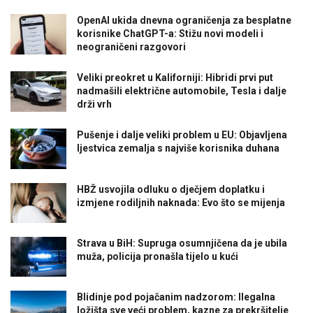
OpenAI ukida dnevna ograničenja za besplatne
korisnike ChatGPT-a: Stižu novi modeli i
neograničeni razgovori
Veliki preokret u Kaliforniji: Hibridi prvi put
nadmašili električne automobile, Tesla i dalje
drži vrh
Pušenje i dalje veliki problem u EU: Objavljena
ljestvica zemalja s najviše korisnika duhana
HBŽ usvojila odluku o dječjem doplatku i
izmjene rodiljnih naknada: Evo što se mijenja
Strava u BiH: Supruga osumnjičena da je ubila
muža, policija pronašla tijelo u kući
Blidinje pod pojačanim nadzorom: Ilegalna
ložišta sve veći problem, kazne za prekršitelje